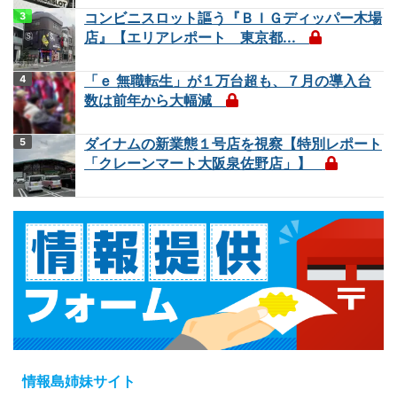
コンビニスロット謳う『ＢＩＧディッパー木場
店』【エリアレポート 東京都...
「ｅ 無職転生」が１万台超も、７月の導入台
数は前年から大幅減
ダイナムの新業態１号店を視察【特別レポート
「クレーンマート大阪泉佐野店」】
情報島姉妹サイト