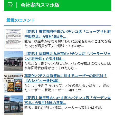
会社案内スマホ版
最近のコメント
【閉店】東京都府中市のパチンコ店『ニューアサヒ府
中四谷店』が8月16日を...
匿名：換金率がかなり悪いわりに設定も釘もそこまでな店
だったが店員が工夫で頑張ってるのが...
【閉店】福岡県北九州市のパチンコ店『パーラージャ
ンボ則松店』が3月8日...
たなたな：則ジャン潰れたか…パオのが世話になったが隠
れ確変時代は稼がせてくれたしな…
革新的パチスロ新筐体に対するユーザーの反応は？
【AIレビュー番外編】
たけし：革新？ それって、パイの取り合いだろ...。 辞め
たユーザー、新規ユーザーに向けての...
【閉店】埼玉県さいたま市のパチンコ店『ガーデン大
宮北』が8月16日の営業...
匿名：豊丸が潰れた様に、メーカーも苦しいはずだ。