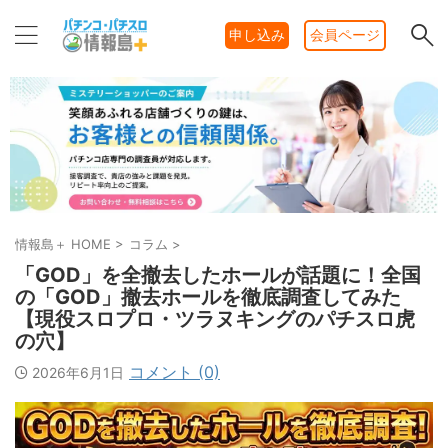
申し込み
会員ページ
情報島＋ HOME
>
コラム
>
「GOD」を全撤去したホールが話題に！全国
の「GOD」撤去ホールを徹底調査してみた
【現役スロプロ・ツラヌキングのパチスロ虎
の穴】
コメント (0)
2026年6月1日