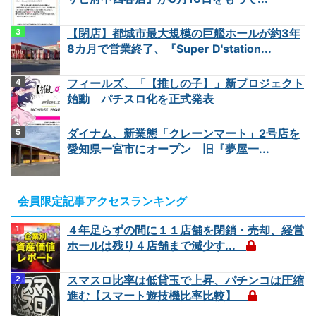
【閉店】都城市最大規模の巨艦ホールが約3年
8カ月で営業終了、『Super D'station...
フィールズ、「【推しの子】」新プロジェクト
始動 パチスロ化を正式発表
ダイナム、新業態「クレーンマート」2号店を
愛知県一宮市にオープン 旧『夢屋一...
会員限定記事アクセスランキング
４年足らずの間に１１店舗を閉鎖・売却、経営
ホールは残り４店舗まで減少す...
スマスロ比率は低貸玉で上昇、パチンコは圧縮
進む【スマート遊技機比率比較】