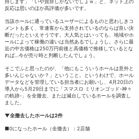
持します」「いや賛辞しかないでしょｗ」と、ネット上の
反応は思いのほか高評価が多いです。
当該ホールに通っているユーザーによるものと思わしきコ
メントも多く、常連客から支持されているのならば良い決
断だったといえそうです。大人気とはいっても、地域やホ
ールによって稼働の違いは当然あるでしょうし。さらに最
近の中古価格は250万円前後と高価格で推移しているとな
れば…今が売り時と判断したんでしょう。
そこでふと思ったのが、「他にもこういうホールは意外と
多いんじゃないか？」ということ。というわけで、ホール
データなどを管理している担当者にお願いし、4月20日の
導入から5月29日までに「スマスロ ミリオンゴッド-神々
の軌跡-」を全撤去、または減台しているホールを調査し
ました。
▼全撤去したホールは2件
■0になったホール（全撤去）：2店舗