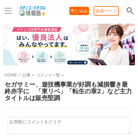
申し込み
会員ページ
HOME
>
記事
>
コメント一覧
>
セガサミー、遊技機事業が好調も減損響き最
終赤字に 「東リベ」「転生の章2」など主力
タイトルは販売堅調