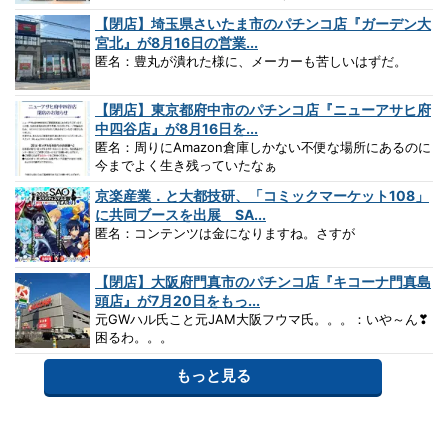
【閉店】埼玉県さいたま市のパチンコ店『ガーデン大
宮北』が8月16日の営業...
匿名：豊丸が潰れた様に、メーカーも苦しいはずだ。
【閉店】東京都府中市のパチンコ店『ニューアサヒ府
中四谷店』が8月16日を...
匿名：周りにAmazon倉庫しかない不便な場所にあるのに
今までよく生き残っていたなぁ
京楽産業．と大都技研、「コミックマーケット108」
に共同ブースを出展 SA...
匿名：コンテンツは金になりますね。さすが
【閉店】大阪府門真市のパチンコ店『キコーナ門真島
頭店』が7月20日をもっ...
元GWハル氏こと元JAM大阪フウマ氏。。。：いや～ん❣
困るわ。。。
もっと見る