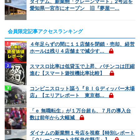
ダイナム、新業態「クレーンマート」2号店を
愛知県一宮市にオープン 旧『夢屋一...
会員限定記事アクセスランキング
４年足らずの間に１１店舗を閉鎖・売却、経営
ホールは残り４店舗まで減少す...
スマスロ比率は低貸玉で上昇、パチンコは圧縮
進む【スマート遊技機比率比較】
コンビニスロット謳う『ＢＩＧディッパー木場
店』【エリアレポート 東京都...
「ｅ 無職転生」が１万台超も、７月の導入台
数は前年から大幅減
ダイナムの新業態１号店を視察【特別レポート
「クレーンマート大阪泉佐野店」】