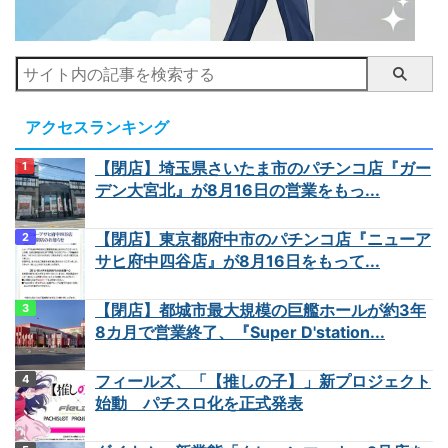
アクセスランキング
【閉店】埼玉県さいたま市のパチンコ店『ガー
デン大宮北』が8月16日の営業をもっ...
【閉店】東京都府中市のパチンコ店『ニューア
サヒ府中四谷店』が8月16日をもって...
【閉店】都城市最大規模の巨艦ホールが約3年
8カ月で営業終了、『Super D'station...
フィールズ、「【推しの子】」新プロジェクト
始動 パチスロ化を正式発表