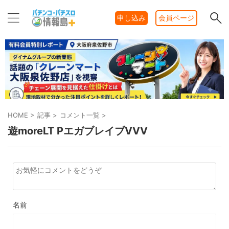
申し込み
会員ページ
HOME
>
記事
>
コメント一覧
>
遊moreLT PエガブレイブVVV
名前