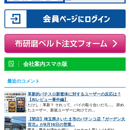
会社案内スマホ版
最近のコメント
革新的パチスロ新筐体に対するユーザーの反応は？
【AIレビュー番外編】
たけし：革新？ それって、パイの取り合いだろ...。 辞め
たユーザー、新規ユーザーに向けての...
【閉店】埼玉県さいたま市のパチンコ店『ガーデン大
宮北』が8月16日の営業...
匿名：豊丸が潰れた様に、メーカーも苦しいはずだ。