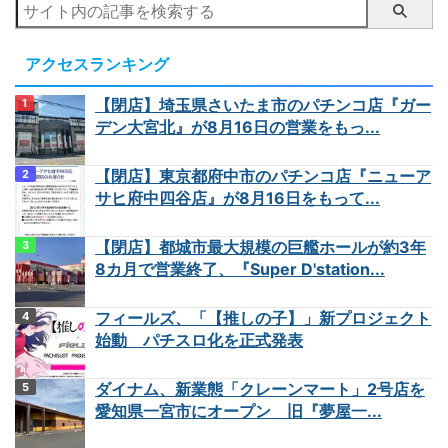
アクセスランキング
【閉店】埼玉県さいたま市のパチンコ店『ガー
デン大宮北』が8月16日の営業をもっ...
【閉店】東京都府中市のパチンコ店『ニューア
サヒ府中四谷店』が8月16日をもって...
【閉店】都城市最大規模の巨艦ホールが約3年
8カ月で営業終了、『Super D'station...
フィールズ、「【推しの子】」新プロジェクト
始動 パチスロ化を正式発表
ダイナム、新業態「クレーンマート」2号店を
愛知県一宮市にオープン 旧『夢屋一...