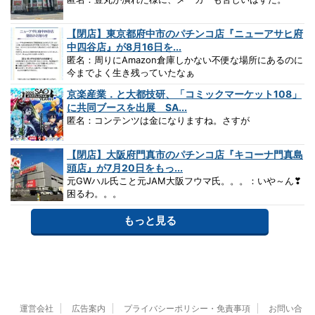
【閉店】東京都府中市のパチンコ店『ニューアサヒ府
中四谷店』が8月16日を...
匿名：周りにAmazon倉庫しかない不便な場所にあるのに
今までよく生き残っていたなぁ
京楽産業．と大都技研、「コミックマーケット108」
に共同ブースを出展 SA...
匿名：コンテンツは金になりますね。さすが
【閉店】大阪府門真市のパチンコ店『キコーナ門真島
頭店』が7月20日をもっ...
元GWハル氏こと元JAM大阪フウマ氏。。。：いや～ん❣
困るわ。。。
もっと見る
運営会社
広告案内
プライバシーポリシー・免責事項
お問い合