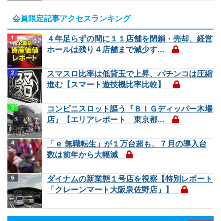
会員限定記事アクセスランキング
４年足らずの間に１１店舗を閉鎖・売却、経営
ホールは残り４店舗まで減少す...
スマスロ比率は低貸玉で上昇、パチンコは圧縮
進む【スマート遊技機比率比較】
コンビニスロット謳う『ＢＩＧディッパー木場
店』【エリアレポート 東京都...
「ｅ 無職転生」が１万台超も、７月の導入台
数は前年から大幅減
ダイナムの新業態１号店を視察【特別レポート
「クレーンマート大阪泉佐野店」】