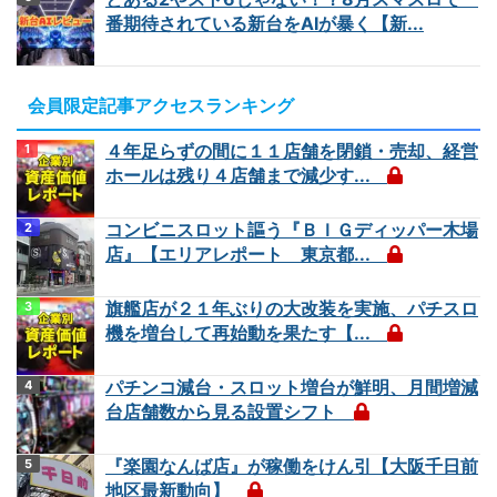
番期待されている新台をAIが暴く【新...
会員限定記事アクセスランキング
４年足らずの間に１１店舗を閉鎖・売却、経営
ホールは残り４店舗まで減少す...
コンビニスロット謳う『ＢＩＧディッパー木場
店』【エリアレポート 東京都...
旗艦店が２１年ぶりの大改装を実施、パチスロ
機を増台して再始動を果たす【...
パチンコ減台・スロット増台が鮮明、月間増減
台店舗数から見る設置シフト
『楽園なんば店』が稼働をけん引【大阪千日前
地区最新動向】