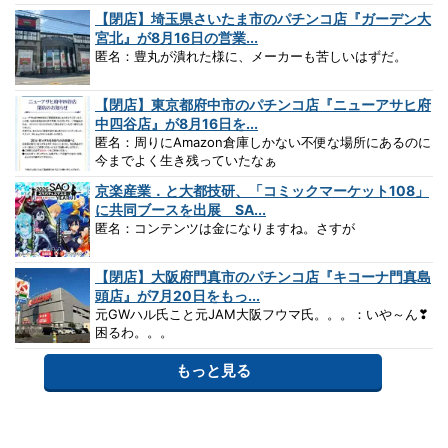
【閉店】埼玉県さいたま市のパチンコ店『ガーデン大
宮北』が8月16日の営業...
匿名：豊丸が潰れた様に、メーカーも苦しいはずだ。
【閉店】東京都府中市のパチンコ店『ニューアサヒ府
中四谷店』が8月16日を...
匿名：周りにAmazon倉庫しかない不便な場所にあるのに
今までよく生き残っていたなぁ
京楽産業．と大都技研、「コミックマーケット108」
に共同ブースを出展 SA...
匿名：コンテンツは金になりますね。さすが
【閉店】大阪府門真市のパチンコ店『キコーナ門真島
頭店』が7月20日をもっ...
元GWハル氏こと元JAM大阪フウマ氏。。。：いや～ん❣
困るわ。。。
もっと見る