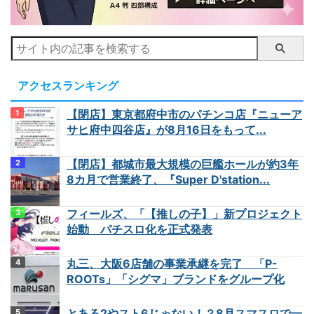
アクセスランキング
【閉店】東京都府中市のパチンコ店『ニューア
サヒ府中四谷店』が8月16日をもって...
【閉店】都城市最大規模の巨艦ホールが約3年
8カ月で営業終了、『Super D'station...
フィールズ、「【推しの子】」新プロジェクト
始動 パチスロ化を正式発表
丸三、大阪6店舗の事業承継を完了 「P-
ROOTs」「シグマ」ブランドをグループ化
とある2やスト6じゃない！？8月スマスロで一