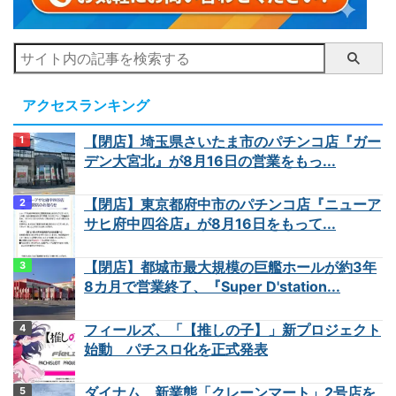
アクセスランキング
【閉店】埼玉県さいたま市のパチンコ店『ガー
デン大宮北』が8月16日の営業をもっ...
【閉店】東京都府中市のパチンコ店『ニューア
サヒ府中四谷店』が8月16日をもって...
【閉店】都城市最大規模の巨艦ホールが約3年
8カ月で営業終了、『Super D'station...
フィールズ、「【推しの子】」新プロジェクト
始動 パチスロ化を正式発表
ダイナム、新業態「クレーンマート」2号店を