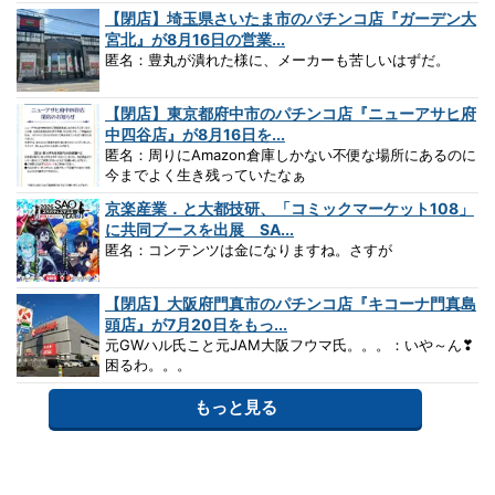
【閉店】埼玉県さいたま市のパチンコ店『ガーデン大
宮北』が8月16日の営業...
匿名：豊丸が潰れた様に、メーカーも苦しいはずだ。
【閉店】東京都府中市のパチンコ店『ニューアサヒ府
中四谷店』が8月16日を...
匿名：周りにAmazon倉庫しかない不便な場所にあるのに
今までよく生き残っていたなぁ
京楽産業．と大都技研、「コミックマーケット108」
に共同ブースを出展 SA...
匿名：コンテンツは金になりますね。さすが
【閉店】大阪府門真市のパチンコ店『キコーナ門真島
頭店』が7月20日をもっ...
元GWハル氏こと元JAM大阪フウマ氏。。。：いや～ん❣
困るわ。。。
もっと見る