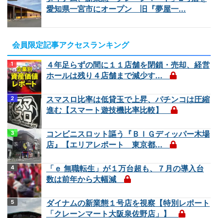
愛知県一宮市にオープン 旧『夢屋一...
会員限定記事アクセスランキング
４年足らずの間に１１店舗を閉鎖・売却、経営
ホールは残り４店舗まで減少す...
スマスロ比率は低貸玉で上昇、パチンコは圧縮
進む【スマート遊技機比率比較】
コンビニスロット謳う『ＢＩＧディッパー木場
店』【エリアレポート 東京都...
「ｅ 無職転生」が１万台超も、７月の導入台
数は前年から大幅減
ダイナムの新業態１号店を視察【特別レポート
「クレーンマート大阪泉佐野店」】