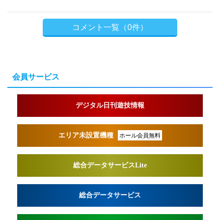
コメント一覧（0件）
会員サービス
デジタル日刊遊技情報
エリア未設置機種
ホール会員無料
総合データサービスLite
総合データサービス