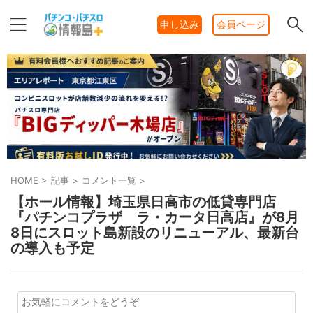
申し込み
会員ページ
HOME
>
記事
>
コメント一覧
>
【ホール情報】埼玉県日高市の低貸専門店
『パチンコプラザ ラ・カータ日高店』が8月
8日にスロット島新設のリニューアル、最新台
の導入も予定