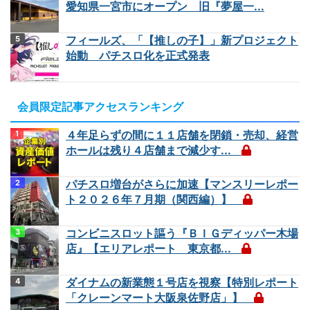
愛知県一宮市にオープン 旧『夢屋一...
フィールズ、「【推しの子】」新プロジェクト
始動 パチスロ化を正式発表
会員限定記事アクセスランキング
４年足らずの間に１１店舗を閉鎖・売却、経営
ホールは残り４店舗まで減少す...
パチスロ増台がさらに加速【マンスリーレポー
ト２０２６年７月期（関西編）】
コンビニスロット謳う『ＢＩＧディッパー木場
店』【エリアレポート 東京都...
ダイナムの新業態１号店を視察【特別レポート
「クレーンマート大阪泉佐野店」】