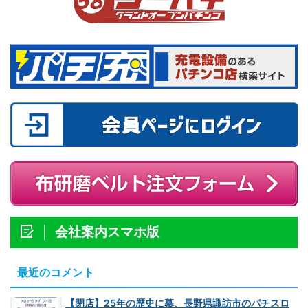
会社案内スマホ版
最近のコメント
【閉店】25年の歴史に幕、長野県諏訪市のパチスロ