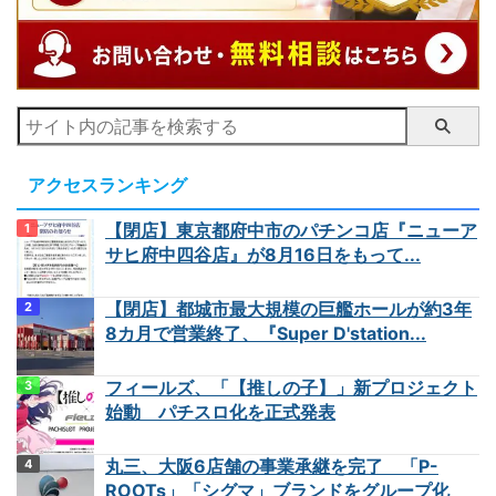
アクセスランキング
【閉店】東京都府中市のパチンコ店『ニューア
サヒ府中四谷店』が8月16日をもって...
【閉店】都城市最大規模の巨艦ホールが約3年
8カ月で営業終了、『Super D'station...
フィールズ、「【推しの子】」新プロジェクト
始動 パチスロ化を正式発表
丸三、大阪6店舗の事業承継を完了 「P-
ROOTs」「シグマ」ブランドをグループ化