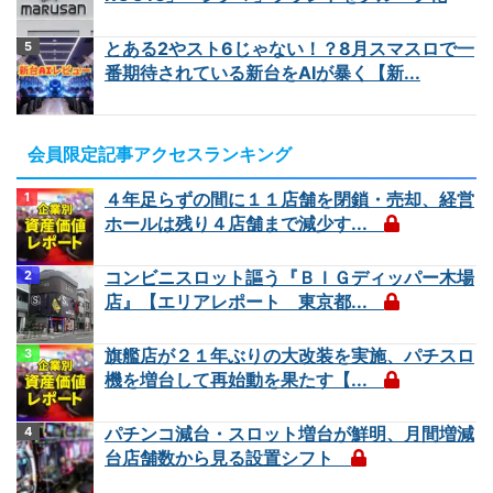
とある2やスト6じゃない！？8月スマスロで一
番期待されている新台をAIが暴く【新...
会員限定記事アクセスランキング
４年足らずの間に１１店舗を閉鎖・売却、経営
ホールは残り４店舗まで減少す...
コンビニスロット謳う『ＢＩＧディッパー木場
店』【エリアレポート 東京都...
旗艦店が２１年ぶりの大改装を実施、パチスロ
機を増台して再始動を果たす【...
パチンコ減台・スロット増台が鮮明、月間増減
台店舗数から見る設置シフト