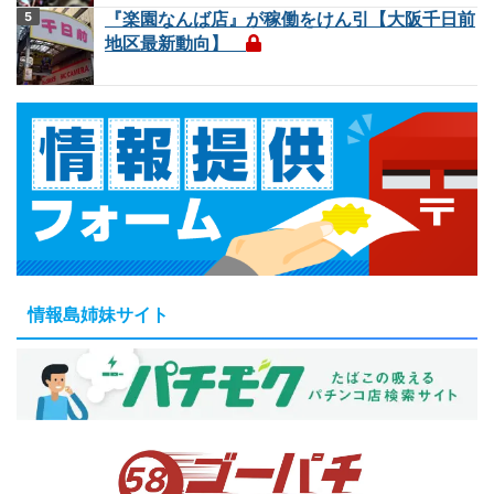
『楽園なんば店』が稼働をけん引【大阪千日前
地区最新動向】
情報島姉妹サイト