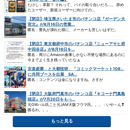
たけし：革新？ それって、パイの取り合いだろ...。 辞め
たユーザー、新規ユーザーに向けての...
【閉店】埼玉県さいたま市のパチンコ店『ガーデン大
宮北』が8月16日の営業...
匿名：豊丸が潰れた様に、メーカーも苦しいはずだ。
【閉店】東京都府中市のパチンコ店『ニューアサヒ府
中四谷店』が8月16日を...
匿名：周りにAmazon倉庫しかない不便な場所にあるのに
今までよく生き残っていたなぁ
京楽産業．と大都技研、「コミックマーケット108」
に共同ブースを出展 SA...
匿名：コンテンツは金になりますね。さすが
【閉店】大阪府門真市のパチンコ店『キコーナ門真島
頭店』が7月20日をもっ...
元GWハル氏こと元JAM大阪フウマ氏。。。：いや～ん❣
困るわ。。。
もっと見る