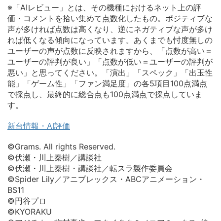
※「AIレビュー」とは、その機種におけるネット上の評
価・コメントを拾い集めて点数化したもの。ポジティブな
声が多ければ点数は高くなり、逆にネガティブな声が多け
れば低くなる傾向になっています。あくまでも忖度無しの
ユーザーの声が点数に反映されますから、「点数が高い＝
ユーザーの評判が良い」「点数が低い＝ユーザーの評判が
悪い」と思ってください。「演出」「スペック」「出玉性
能」「ゲーム性」「ファン満足度」の各5項目100点満点
で採点し、最終的に総合点も100点満点で採点していま
す。
新台情報・AI評価
©Grams. All rights Reserved.
©伏瀬・川上秦樹／講談社
©伏瀬・川上秦樹・講談社／転スラ製作委員会
©Spider Lily／アニプレックス・ABCアニメーション・
BS11
©円谷プロ
©KYORAKU