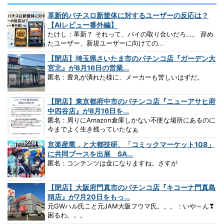
革新的パチスロ新筐体に対するユーザーの反応は？
【AIレビュー番外編】
たけし：革新？ それって、パイの取り合いだろ...。 辞め
たユーザー、新規ユーザーに向けての...
【閉店】埼玉県さいたま市のパチンコ店『ガーデン大
宮北』が8月16日の営業...
匿名：豊丸が潰れた様に、メーカーも苦しいはずだ。
【閉店】東京都府中市のパチンコ店『ニューアサヒ府
中四谷店』が8月16日を...
匿名：周りにAmazon倉庫しかない不便な場所にあるのに
今までよく生き残っていたなぁ
京楽産業．と大都技研、「コミックマーケット108」
に共同ブースを出展 SA...
匿名：コンテンツは金になりますね。さすが
【閉店】大阪府門真市のパチンコ店『キコーナ門真島
頭店』が7月20日をもっ...
元GWハル氏こと元JAM大阪フウマ氏。。。：いや～ん❣
困るわ。。。