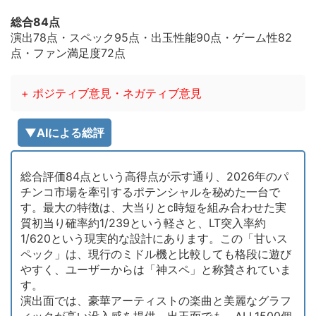
総合84点
演出78点・スペック95点・出玉性能90点・ゲーム性82
点・ファン満足度72点
+ ポジティブ意見・ネガティブ意見
▼AIによる総評
総合評価84点という高得点が示す通り、2026年のパ
チンコ市場を牽引するポテンシャルを秘めた一台で
す。最大の特徴は、大当りとc時短を組み合わせた実
質初当り確率約1/239という軽さと、LT突入率約
1/620という現実的な設計にあります。この「甘いス
ペック」は、現行のミドル機と比較しても格段に遊び
やすく、ユーザーからは「神スペ」と称賛されていま
す。
演出面では、豪華アーティストの楽曲と美麗なグラフ
ィックが高い没入感を提供。出玉面でも、ALL1500個