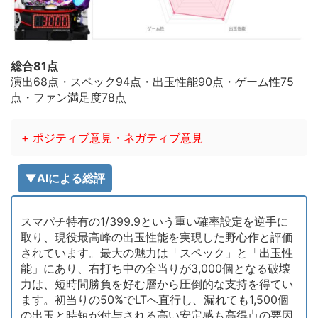
総合81点
演出68点・スペック94点・出玉性能90点・ゲーム性75
点・ファン満足度78点
+ ポジティブ意見・ネガティブ意見
▼AIによる総評
スマパチ特有の1/399.9という重い確率設定を逆手に
取り、現役最高峰の出玉性能を実現した野心作と評価
されています。最大の魅力は「スペック」と「出玉性
能」にあり、右打ち中の全当りが3,000個となる破壊
力は、短時間勝負を好む層から圧倒的な支持を得てい
ます。初当りの50%でLTへ直行し、漏れても1,500個
の出玉と時短が付与される高い安定感も高得点の要因