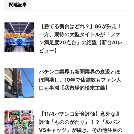
関連記事
【勝てる新台はどれ？】86が独走！
一方、期待の大型タイトルが「ファ
ン満足度20点台」の絶望【新台AIレ
ビュー】
パチンコ業界も新聞業界の衰退とほ
ぼ同期し、10年で店舗数もファン人
口も半減【我市場的瑣末主義】
【11/4パチンコ新台評価】意外な高
評価『もののがたり』！？『ルパン
VSキャッツ』が続き、その他注目の