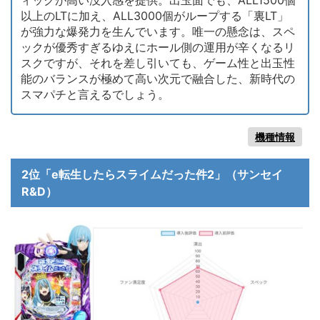
以上のLTに加え、ALL3000個がループする「裏LT」
が強力な爆発力を生んでいます。唯一の懸念は、スペ
ックが優秀すぎるゆえにホール側の運用が辛くなるリ
スクですが、それを差し引いても、ゲーム性と出玉性
能のバランスが極めて高い次元で融合した、新時代の
スマパチと言えるでしょう。
機種情報
2位「e転生したらスライムだった件2」（サンセイ
R&D）