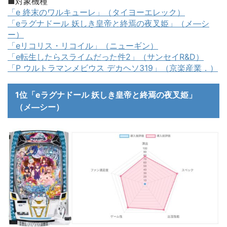
■対象機種
「e 終末のワルキューレ」（タイヨーエレック）
「eラグナドール 妖しき皇帝と終焉の夜叉姫」（メ―シ
ー）
「eリコリス・リコイル」（ニューギン）
「e転生したらスライムだった件2」（サンセイR&D）
「P ウルトラマンメビウス デカヘソ319」（京楽産業．）
1位「eラグナドール 妖しき皇帝と終焉の夜叉姫」
（メ―シー）