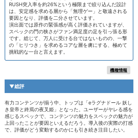
RUSH突入率を約26%という極限まで絞り込んだ設計
は、安定感を求める層から「無理ゲー」と敬遠される
要因となり、評価を二分させています。
演出面では原作の緊張感が高く評価されていますが、
スペックの門の狭さがファン満足度の足を引っ張る形
です。総じて、万人に受ける台ではないものの、一撃
の「ヒリつき」を求めるコアな層を虜にする、極めて
挑戦的な一台と言えます。
機種情報
▼総評
有力コンテンツが揃う中、トップは「eラグナドール 妖し
き皇帝と終焉の夜叉姫」となった。ユーザーがヤレる感を
感じるスペックで、コンテンツの魅力をスペックの魅力が
上回ったことが要因といえるだろう。導入後の実際の打感
で、評価がどう変動するのかにも引き続き注目したい。