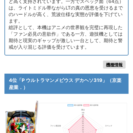
ど高く支持されています。一方でスペック面（64点）
は、ライトミドル帯ながらLTの真の恩恵を受けるまで
のハードルが高く、荒波仕様な実態が評価を下げてい
ます。
総評として、本機はアニメの世界観を完璧に再現した
「ファン必見の意欲作」である一方、遊技機としては
期待と現実のギャップが激しい一台として、期待と警
戒が入り混じる評価を受けています。
機種情報
4位「P ウルトラマンメビウス デカヘソ319」（京楽
産業．）