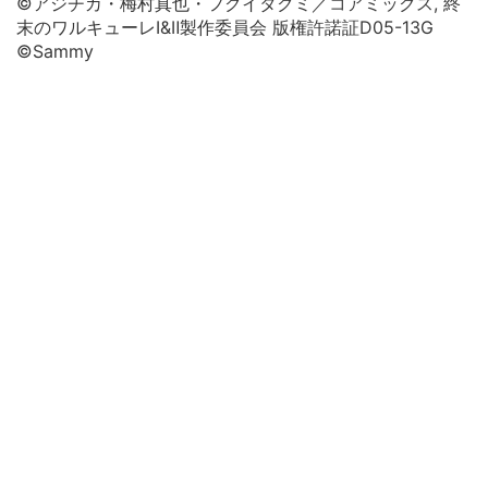
©アジチカ・梅村真也・フクイタクミ／コアミックス, 終
末のワルキューレⅠ&Ⅱ製作委員会 版権許諾証D05-13G
©Sammy