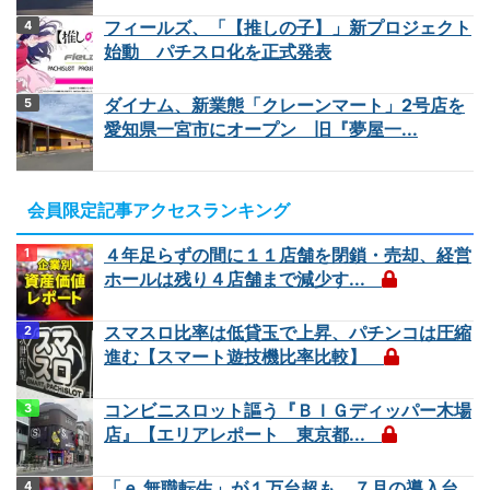
フィールズ、「【推しの子】」新プロジェクト
始動 パチスロ化を正式発表
ダイナム、新業態「クレーンマート」2号店を
愛知県一宮市にオープン 旧『夢屋一...
会員限定記事アクセスランキング
４年足らずの間に１１店舗を閉鎖・売却、経営
ホールは残り４店舗まで減少す...
スマスロ比率は低貸玉で上昇、パチンコは圧縮
進む【スマート遊技機比率比較】
コンビニスロット謳う『ＢＩＧディッパー木場
店』【エリアレポート 東京都...
「ｅ 無職転生」が１万台超も、７月の導入台