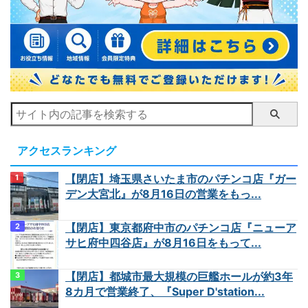
アクセスランキング
【閉店】埼玉県さいたま市のパチンコ店『ガー
デン大宮北』が8月16日の営業をもっ...
【閉店】東京都府中市のパチンコ店『ニューア
サヒ府中四谷店』が8月16日をもって...
【閉店】都城市最大規模の巨艦ホールが約3年
8カ月で営業終了、『Super D'station...