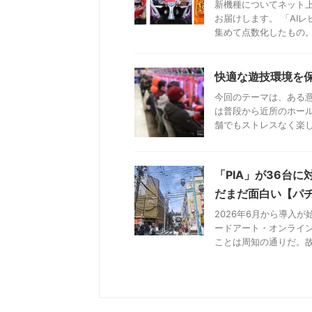
新機種についてネット上
お届けします。 「AI
集めて点数化したもの。ポ
快適な遊技環境を
今回のテーマは、ある
は普段から近所のホー
舗でもストレスなく楽しめ
「PIA」が36台
だまだ面白い【パ
2026年6月から導入
ードアート・オンライン
ことは周知の通りだ。故に