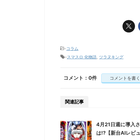
-
コラム
-
スマスロ 化物語
,
ツラヌキング
コメント：0件
コメントを書
関連記事
4月21日週に導入
は⁉【新台AIレビ