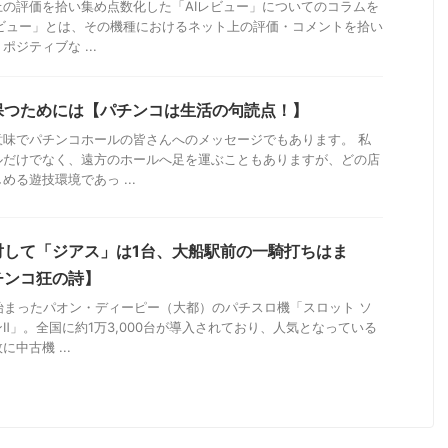
の評価を拾い集め点数化した「AIレビュー」についてのコラムを
レビュー」とは、その機種におけるネット上の評価・コメントを拾い
ジティブな ...
保つためには【パチンコは生活の句読点！】
意味でパチンコホールの皆さんへのメッセージでもあります。 私
ルだけでなく、遠方のホールへ足を運ぶこともありますが、どの店
る遊技環境であっ ...
に対して「ジアス」は1台、大船駅前の一騎打ちはま
チンコ狂の詩】
が始まったパオン・ディーピー（大都）のパチスロ機「スロット ソ
Ⅱ」。全国に約1万3,000台が導入されており、人気となっている
中古機 ...