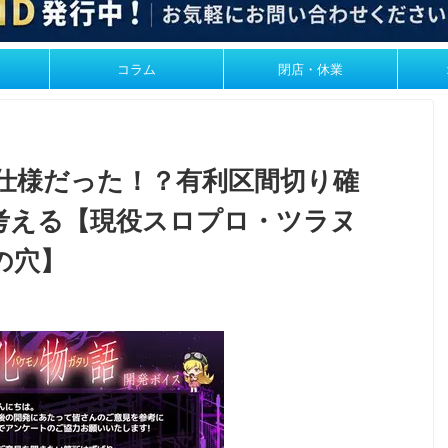
コラム
閉店・休業
は仕様だった！？有利区間切り確
考える【現役スロプロ・ツラヌ
の穴】