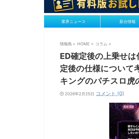
業界ニュース
新台情報
情報島＋ HOME
>
コラム
>
ED確定後の上乗せ
定後の仕様について
キングのパチスロ虎
コメント (0)
2026年2月25日