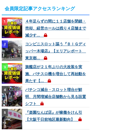
会員限定記事アクセスランキング
４年足らずの間に１１店舗を閉鎖・
売却、経営ホールは残り４店舗まで
減少す...
コンビニスロット謳う『ＢＩＧディ
ッパー木場店』【エリアレポート
東京都...
旗艦店が２１年ぶりの大改装を実
施、パチスロ機を増台して再始動を
果たす【...
パチンコ減台・スロット増台が鮮
明、月間増減台店舗数から見る設置
シフト
『楽園なんば店』が稼働をけん引
【大阪千日前地区最新動向】