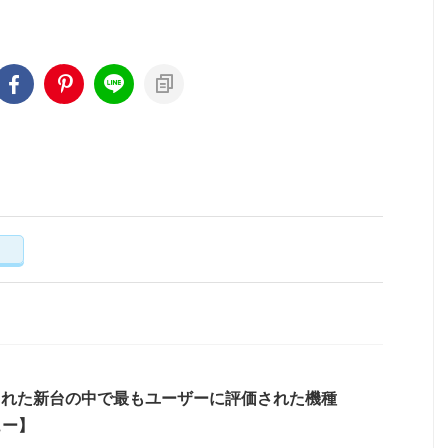
く
された新台の中で最もユーザーに評価された機種
ュー】