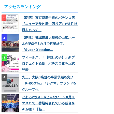
アクセスランキング
【閉店】東京都府中市のパチンコ店
『ニューアサヒ府中四谷店』が8月16
日をもって...
【閉店】都城市最大規模の巨艦ホー
ルが約3年8カ月で営業終了、
『Super D'station...
フィールズ、「【推しの子】」新プ
ロジェクト始動 パチスロ化を正式
発表
丸三、大阪6店舗の事業承継を完了
「P-ROOTs」「シグマ」ブランドを
グループ化
とある2やスト6じゃない！？8月ス
マスロで一番期待されている新台を
AIが暴く【新...