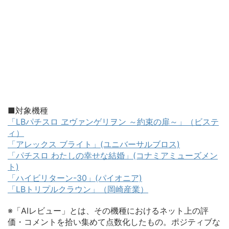
■対象機種
「LBパチスロ ヱヴァンゲリヲン ～約束の扉～」（ビステ
ィ）
「アレックス ブライト」(ユニバーサルブロス)
「パチスロ わたしの幸せな結婚」(コナミアミューズメン
ト)
「ハイビリターン-30」(パイオニア)
「LBトリプルクラウン」（岡崎産業）
※「AIレビュー」とは、その機種におけるネット上の評
価・コメントを拾い集めて点数化したもの。ポジティブな