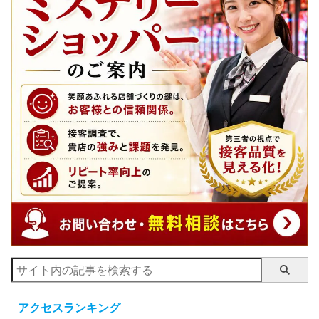
アクセスランキング