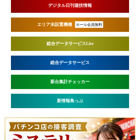
デジタル日刊遊技情報
エリア未設置機種
ホール会員無料
総合データサービスLite
総合データサービス
新台集計チェッカー
新情報島っぷ