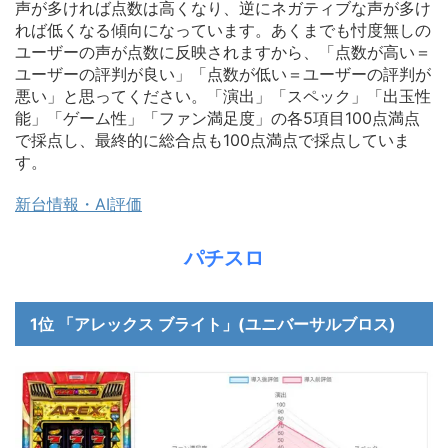
声が多ければ点数は高くなり、逆にネガティブな声が多け
れば低くなる傾向になっています。あくまでも忖度無しの
ユーザーの声が点数に反映されますから、「点数が高い＝
ユーザーの評判が良い」「点数が低い＝ユーザーの評判が
悪い」と思ってください。「演出」「スペック」「出玉性
能」「ゲーム性」「ファン満足度」の各5項目100点満点
で採点し、最終的に総合点も100点満点で採点していま
す。
新台情報・AI評価
パチスロ
1位 「アレックス ブライト」(ユニバーサルブロス)