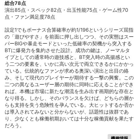
総合78点
演出85点・スペック82点・出玉性能75点・ゲーム性70
点・ファン満足度78点
設定1でもボーナス合算確率が約1/196というシリーズ屈指
の「遊びやすさ」を前面に押し出しつつ、その実態はスー
パーBIGや暴走モードといった低確率の契機から突入する
BTに爆発力を集約させた設計。成功の鍵は、ノーマルタ
イプとしての通常時の遊技感と、BT突入時の高揚感とい
う二つの要素を、いかに高い次元で両立できるかにかかっ
ている。伝統的なファンが求める奥深い演出と出目の絡
み、そして現代のプレイヤーが期待する一撃の興奮。この
二つの異なるユーザー層の期待に同時に応えることができ
れば、本機は市場に新たな潮流を生み出す画期的な存在と
なり得る。しかし、そのバランスを欠けば、どちらの層か
らも支持を失う危険性を孕んでいる。大ヒットするか否か
は導入されてみないと分からないが、話題性は抜群であ
り、少なくとも稼働初期おいては十分な稼働貢献を果たす
だろう。
機種情報