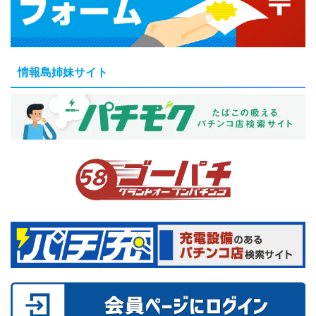
情報島姉妹サイト