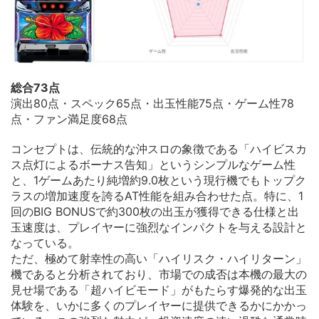
総合73点
演出80点・スペック65点・出玉性能75点・ゲーム性78
点・ファン満足度68点
コンセプトは、伝統的な沖スロの象徴である「ハイビスカ
ス点灯によるボーナス告知」というシンプルなゲーム性
と、1ゲームあたり純増約9.0枚という現行機でもトップク
ラスの増加速度を誇るAT性能を組み合わせた点。特に、1
回のBIG BONUSで約300枚の出玉が獲得できる仕様と出
玉速度は、プレイヤーに強烈なインパクトを与える設計と
なっている。
ただ、極めて射幸性の高い「ハイリスク・ハイリターン」
機であると分析されており、市場での成否は本機の最大の
見せ場である「超ハイビモード」がもたらす爆発的な出玉
体験を、いかに多くのプレイヤーに提供できるかにかかっ