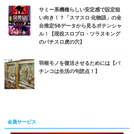
サミー系機種らしい安定感で設定狙
い向き！？「スマスロ 化物語」の全
台推定56データから見るポテンシャ
ル！【現役スロプロ・ツラヌキング
のパチスロ虎の穴】
羽根モノを復活させるためには【パ
チンコは生活の句読点！】
会員サービス