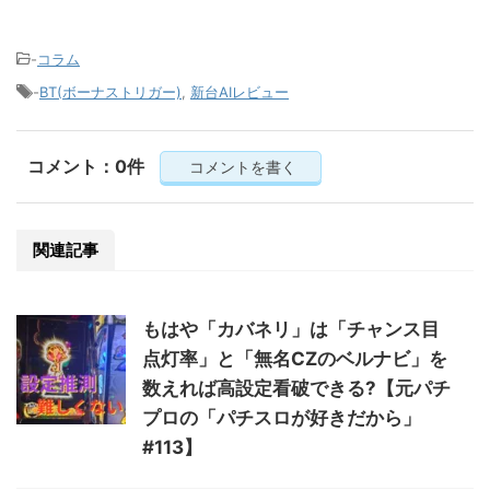
-
コラム
-
BT(ボーナストリガー)
,
新台AIレビュー
コメント：0件
コメントを書く
関連記事
もはや「カバネリ」は「チャンス目
点灯率」と「無名CZのベルナビ」を
数えれば高設定看破できる?【元パチ
プロの「パチスロが好きだから」
#113】