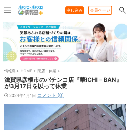
申し込み
会員ページ
情報島＋ HOME
>
閉店・休業
>
滋賀県彦根市のパチンコ店『華ICHI－BAN』
が3月17日を以って休業
コメント (0)
2024年4月1日