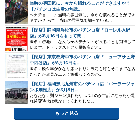
当時の雰囲気に、今から慣れることができますか？
【パチンコは生活の句読...
ヘナチョコ：〉当時の雰囲気に、今から慣れることができ
ますか？ って、当時の雰囲気を知っている...
【閉店】静岡県浜松市のパチンコ店『ローレル入野
店』が8月16日をもって閉...
匿名：跡地に、なんらかのテナントが入ることを期待して
います。ドラッグストアか量販店だと...
【閉店】東京都府中市のパチンコ店『ニューアサヒ府
中四谷店』が8月16日を...
匿名：換金率がかなり悪いわりに設定も釘もそこまでな店
だったが店員が工夫で頑張ってるのが...
【閉店】福岡県北九州市のパチンコ店『パーラージャ
ンボ則松店』が3月8日...
たなたな：則ジャン潰れたか…パオのが世話になったが隠
れ確変時代は稼がせてくれたしな…
もっと見る