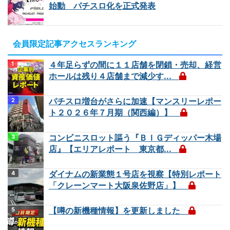
始動 パチスロ化を正式発表
会員限定記事アクセスランキング
４年足らずの間に１１店舗を閉鎖・売却、経営
ホールは残り４店舗まで減少す...
パチスロ増台がさらに加速【マンスリーレポー
ト２０２６年７月期（関西編）】
コンビニスロット謳う『ＢＩＧディッパー木場
店』【エリアレポート 東京都...
ダイナムの新業態１号店を視察【特別レポート
「クレーンマート大阪泉佐野店」】
【噂の新機種情報】を更新しました