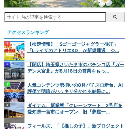
アクセスランキング
【検定情報】「Sゴーゴージャグラー4KT」
「LライザのアトリエKD」が新規通過 ジ...
【閉店】埼玉県さいたま市のパチンコ店『ガー
デン大宮北』が8月16日の営業をもっ...
人気コンテンツ勢揃いの8月パチスロ新台、AI
評価で明暗がハッキリ分かれる結果に...
ダイナム、新業態「クレーンマート」2号店を
愛知県一宮市にオープン 旧『夢屋一...
フィールズ、「【推しの子】」新プロジェクト