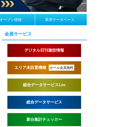
オープン情報
業界データベース
会員サービス
デジタル日刊遊技情報
エリア未設置機種
ホール会員無料
総合データサービスLite
総合データサービス
新台集計チェッカー