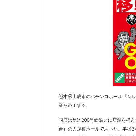
熊本県山鹿市のパチンコホール『シルバ
業を終了する。
同店は県道200号線沿いに店舗を構え
台）の大規模ホールであった。半径3