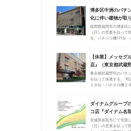
博多区中洲のパチン
化に伴い建物が取
福岡県福岡市の博多区に
（日）の営業を以って
る、パチンコ機171台・パ
【休業】メッセグ
店』（東京都武蔵野
東京都武蔵野市のパチ
を以って休業する。 
１９台・パチスロ機２８１
ダイナムグループ
コ店『ダイナム名取
宮城県名取市にて営業し
（日）の営業を以って閉