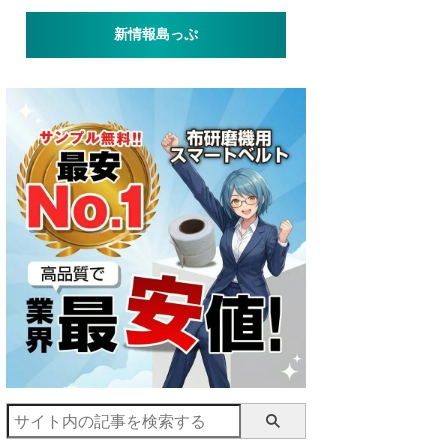
新情報島っぷ