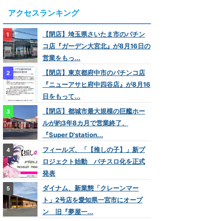
アクセスランキング
【閉店】埼玉県さいたま市のパチン
コ店『ガーデン大宮北』が8月16日の
営業をもっ...
【閉店】東京都府中市のパチンコ店
『ニューアサヒ府中四谷店』が8月16
日をもって...
【閉店】都城市最大規模の巨艦ホー
ルが約3年8カ月で営業終了、
『Super D'station...
フィールズ、「【推しの子】」新プ
ロジェクト始動 パチスロ化を正式
発表
ダイナム、新業態「クレーンマー
ト」2号店を愛知県一宮市にオープ
ン 旧『夢屋一...