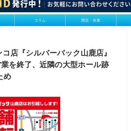
コラム
閉店・休業
ンコ店『シルバーバック山鹿店』
営業を終了、近隣の大型ホール跡
ため