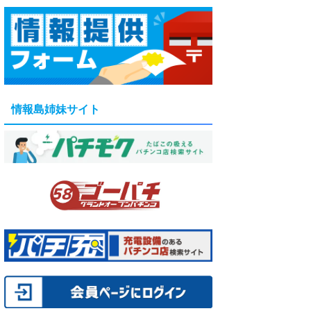
情報島姉妹サイト