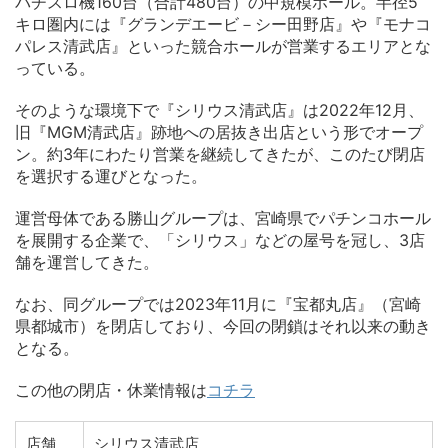
パチスロ機160台（合計480台）の中規模ホール。半径5
キロ圏内には『グランデエービ－シー田野店』や『モナコ
パレス清武店』といった競合ホールが営業するエリアとな
っている。
そのような環境下で『シリウス清武店』は2022年12月、
旧『MGM清武店』跡地への居抜き出店という形でオープ
ン。約3年にわたり営業を継続してきたが、このたび閉店
を選択する運びとなった。
運営母体である勝山グループは、宮崎県でパチンコホール
を展開する企業で、「シリウス」などの屋号を冠し、3店
舗を運営してきた。
なお、同グループでは2023年11月に『宝都丸店』（宮崎
県都城市）を閉店しており、今回の閉鎖はそれ以来の動き
となる。
この他の閉店・休業情報は
コチラ
店舗
シリウス清武店