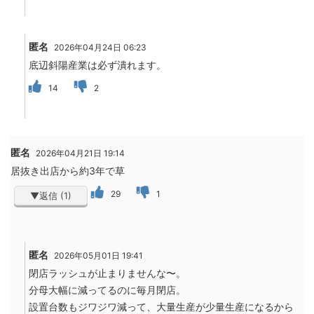
匿名
2026年04月24日 06:23
底辺斜陽産業は必ず潰れます。
14
2
匿名
2026年04月21日 19:14
居抜き出店から約3年で草
29
1
▼返信 (1)
匿名
2026年05月01日 19:41
閉店ラッシュが止まりませんな〜。
分母大幅に減ってるのに毎月閉店。
設置台数もジワジワ減って、大量生産が少量生産になるから