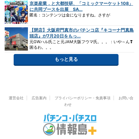
京楽産業．と大都技研、「コミックマーケット108」
に共同ブースを出展 SA...
匿名：コンテンツは金になりますね。さすが
【閉店】大阪府門真市のパチンコ店『キコーナ門真島
頭店』が7月20日をもっ...
元GWハル氏こと元JAM大阪フウマ氏。。。：いや～ん❣
困るわ。。。
もっと見る
運営会社
広告案内
プライバシーポリシー・免責事項
お問い合
わせ