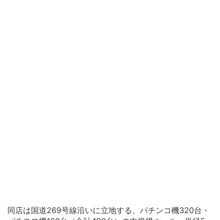
同店は国道269号線沿いに立地する、パチンコ機320台・