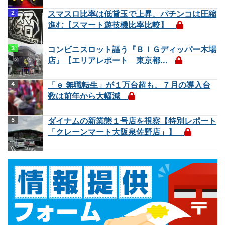
スマスロ比率は低貸玉で上昇、パチンコは圧縮
進む【スマート遊技機比率比較】
コンビニスロット謳う『ＢＩＧディッパー木場
店』【エリアレポート 東京都...
「ｅ 無職転生」が１万台超も、７月の導入台
数は前年から大幅減
ダイナムの新業態１号店を視察【特別レポート
「クレーンマート大阪泉佐野店」】