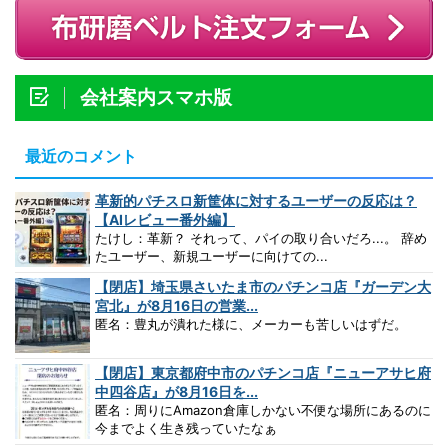
会社案内スマホ版
最近のコメント
革新的パチスロ新筐体に対するユーザーの反応は？
【AIレビュー番外編】
たけし：革新？ それって、パイの取り合いだろ...。 辞め
たユーザー、新規ユーザーに向けての...
【閉店】埼玉県さいたま市のパチンコ店『ガーデン大
宮北』が8月16日の営業...
匿名：豊丸が潰れた様に、メーカーも苦しいはずだ。
【閉店】東京都府中市のパチンコ店『ニューアサヒ府
中四谷店』が8月16日を...
匿名：周りにAmazon倉庫しかない不便な場所にあるのに
今までよく生き残っていたなぁ