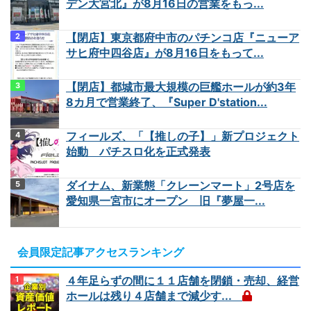
デン大宮北』が8月16日の営業をもっ...
【閉店】東京都府中市のパチンコ店『ニューア
サヒ府中四谷店』が8月16日をもって...
【閉店】都城市最大規模の巨艦ホールが約3年
8カ月で営業終了、『Super D'station...
フィールズ、「【推しの子】」新プロジェクト
始動 パチスロ化を正式発表
ダイナム、新業態「クレーンマート」2号店を
愛知県一宮市にオープン 旧『夢屋一...
会員限定記事アクセスランキング
４年足らずの間に１１店舗を閉鎖・売却、経営
ホールは残り４店舗まで減少す...