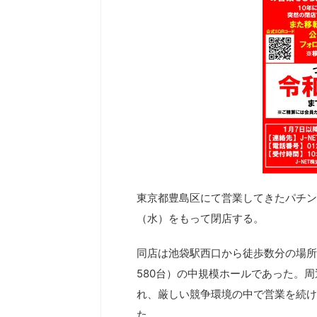
東京都豊島区にて営業してきたパチンコ
（水）をもって閉店する。
同店は池袋駅西口から徒歩数分の場所
580台）の中規模ホールであった。
れ、厳しい競争環境の中で営業を続け
た。