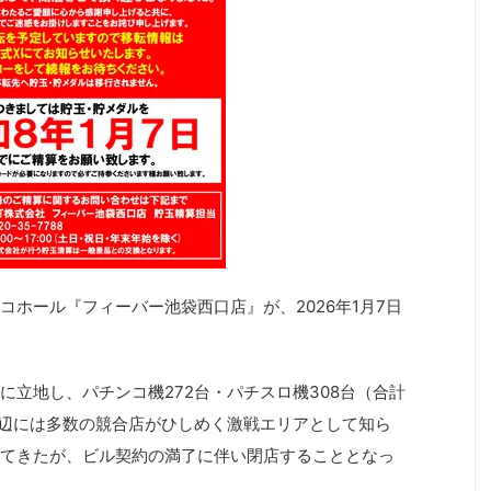
ホール『フィーバー池袋西口店』が、2026年1月7日
に立地し、パチンコ機272台・パチスロ機308台（合計
周辺には多数の競合店がひしめく激戦エリアとして知ら
てきたが、ビル契約の満了に伴い閉店することとなっ