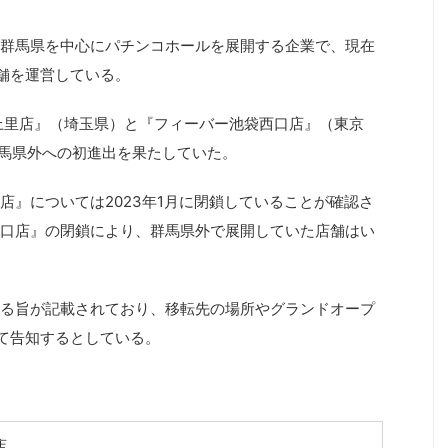
群馬県を中心にパチンコホールを展開する企業で、現在
舗を運営している。
ー上里店』（埼玉県）と『フィーバー池袋西口店』（東京
群馬県外への初進出を果たしていた。
店』については2023年1月に閉鎖していることが確認さ
口店』の閉鎖により、群馬県外で展開していた店舗はい
る旨が記載されており、移転先の場所やグランドオープ
て告知するとしている。
店