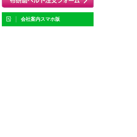
会社案内スマホ版