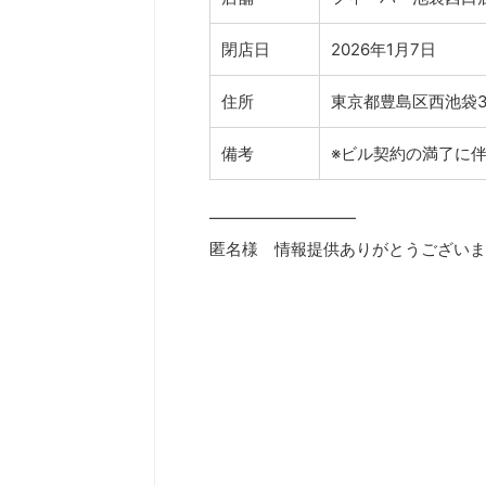
閉店日
2026年1月7日
住所
東京都豊島区西池袋3-
備考
※ビル契約の満了に
—————————
匿名様 情報提供ありがとうございま