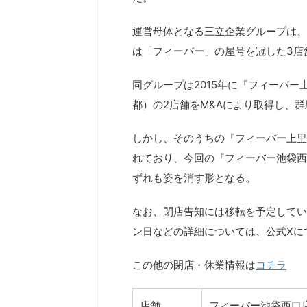
運営母体となる三立企業グループは、
は「フィーバー」の屋号を冠した3店
同グループは2015年に『フィーバ
都）の2店舗をM&Aにより取得し、
しかし、そのうちの『フィーバー上里
れており、今回の『フィーバー池袋西
ずれも姿を消す形となる。
なお、閉店告知には移転を予定してい
ン日などの詳細については、公式Xに
この他の閉店・休業情報は
コチラ
店舗
フィーバー池袋西口