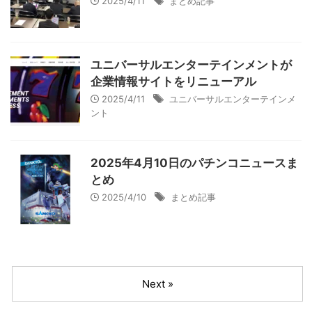
2025/4/11
まとめ記事
ユニバーサルエンターテインメントが
企業情報サイトをリニューアル
2025/4/11
ユニバーサルエンターテインメ
ント
2025年4月10日のパチンコニュースま
とめ
2025/4/10
まとめ記事
Next »