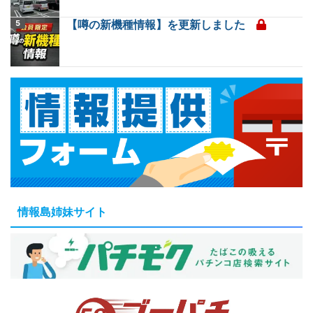
【噂の新機種情報】を更新しました
情報島姉妹サイト