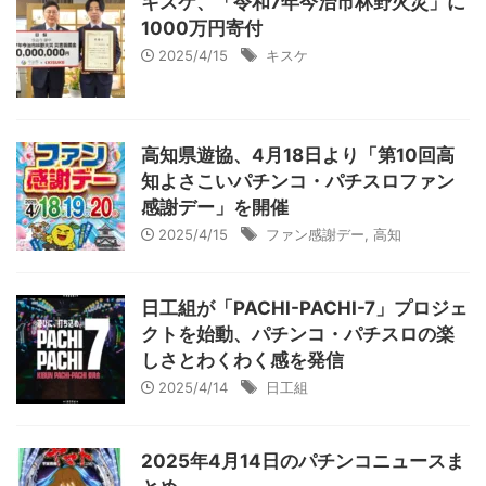
キスケ、「令和7年今治市林野火災」に
1000万円寄付
2025/4/15
キスケ
高知県遊協、4月18日より「第10回高
知よさこいパチンコ・パチスロファン
感謝デー」を開催
2025/4/15
ファン感謝デー
,
高知
日工組が「PACHI-PACHI-7」プロジェ
クトを始動、パチンコ・パチスロの楽
しさとわくわく感を発信
2025/4/14
日工組
2025年4月14日のパチンコニュースま