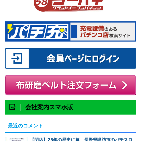
会社案内スマホ版
最近のコメント
【閉店】25年の歴史に幕、長野県諏訪市のパチスロ