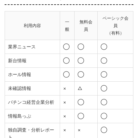
ベーシック会
一
無料会
利用内容
員
般
員
（有料）
業界ニュース
◯
◯
◯
新台情報
◯
◯
◯
ホール情報
◯
◯
◯
未確認情報
×
△
◯
パチンコ経営企業分析
×
◯
◯
情報島っぷ
×
◯
◯
独自調査・分析レポー
×
×
◯
ト