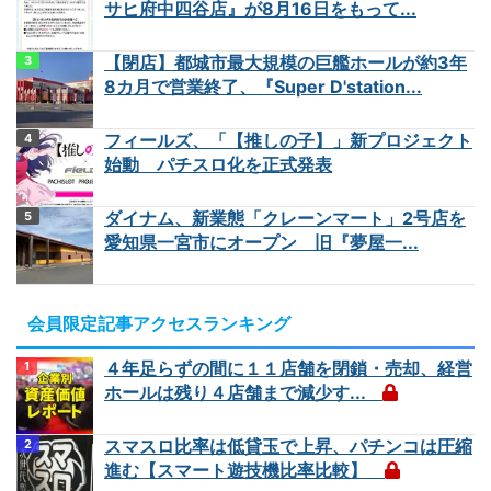
サヒ府中四谷店』が8月16日をもって...
【閉店】都城市最大規模の巨艦ホールが約3年
8カ月で営業終了、『Super D'station...
フィールズ、「【推しの子】」新プロジェクト
始動 パチスロ化を正式発表
ダイナム、新業態「クレーンマート」2号店を
愛知県一宮市にオープン 旧『夢屋一...
会員限定記事アクセスランキング
４年足らずの間に１１店舗を閉鎖・売却、経営
ホールは残り４店舗まで減少す...
スマスロ比率は低貸玉で上昇、パチンコは圧縮
進む【スマート遊技機比率比較】