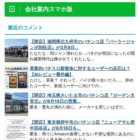
会社案内スマホ版
最近のコメント
【閉店】福岡県北九州市のパチンコ店『パーラージャ
ンボ則松店』が3月8日...
たなたな：則ジャン潰れたか…パオのが世話になったが隠
れ確変時代は稼がせてくれたしな…
革新的パチスロ新筐体に対するユーザーの反応は？
【AIレビュー番外編】
たけし：革新？ それって、パイの取り合いだろ...。 辞め
たユーザー、新規ユーザーに向けての...
【閉店】埼玉県さいたま市のパチンコ店『ガーデン大
宮北』が8月16日の営業...
匿名：豊丸が潰れた様に、メーカーも苦しいはずだ。
【閉店】東京都府中市のパチンコ店『ニューアサヒ府
中四谷店』が8月16日を...
匿名：周りにAmazon倉庫しかない不便な場所にあるのに
今までよく生き残っていたなぁ