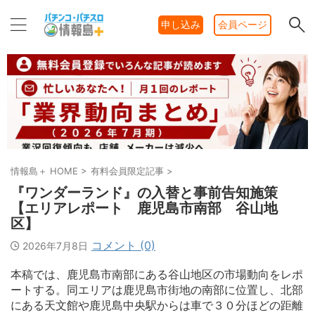
申し込み
会員ページ
情報島＋ HOME
>
有料会員限定記事
>
『ワンダーランド』の入替と事前告知施策
【エリアレポート 鹿児島市南部 谷山地
区】
コメント (0)
2026年7月8日
本稿では、鹿児島市南部にある谷山地区の市場動向をレポ
ートする。同エリアは鹿児島市街地の南部に位置し、北部
にある天文館や鹿児島中央駅からは車で３０分ほどの距離