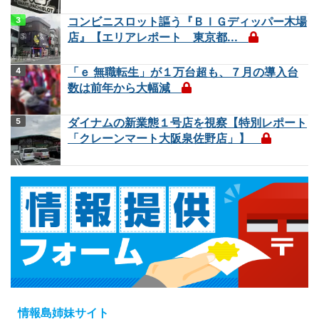
コンビニスロット謳う『ＢＩＧディッパー木場
店』【エリアレポート 東京都...
「ｅ 無職転生」が１万台超も、７月の導入台
数は前年から大幅減
ダイナムの新業態１号店を視察【特別レポート
「クレーンマート大阪泉佐野店」】
情報島姉妹サイト