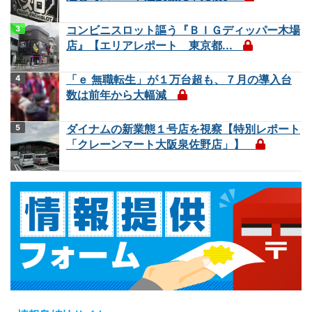
コンビニスロット謳う『ＢＩＧディッパー木場
店』【エリアレポート 東京都...
「ｅ 無職転生」が１万台超も、７月の導入台
数は前年から大幅減
ダイナムの新業態１号店を視察【特別レポート
「クレーンマート大阪泉佐野店」】