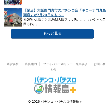
【閉店】大阪府門真市のパチンコ店『キコーナ門真島
頭店』が7月20日をもっ...
元GWハル氏こと元JAM大阪フウマ氏。。。：いや～ん❣
困るわ。。。
もっと見る
運営会社
広告案内
プライバシーポリシー・免責事項
お問い合
わせ
© 2026 パチンコ・パチスロ情報島＋