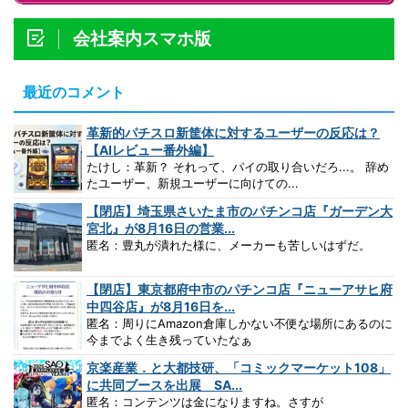
会社案内スマホ版
最近のコメント
革新的パチスロ新筐体に対するユーザーの反応は？
【AIレビュー番外編】
たけし：革新？ それって、パイの取り合いだろ...。 辞め
たユーザー、新規ユーザーに向けての...
【閉店】埼玉県さいたま市のパチンコ店『ガーデン大
宮北』が8月16日の営業...
匿名：豊丸が潰れた様に、メーカーも苦しいはずだ。
【閉店】東京都府中市のパチンコ店『ニューアサヒ府
中四谷店』が8月16日を...
匿名：周りにAmazon倉庫しかない不便な場所にあるのに
今までよく生き残っていたなぁ
京楽産業．と大都技研、「コミックマーケット108」
に共同ブースを出展 SA...
匿名：コンテンツは金になりますね。さすが