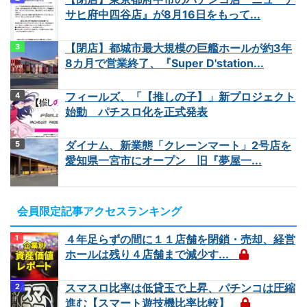
サヒ府中四谷店』が8月16日をもって...
【閉店】都城市最大規模の巨艦ホールが約3年
8カ月で営業終了、『Super D'station...
フィールズ、「【推しの子】」新プロジェクト
始動 パチスロ化を正式発表
ダイナム、新業態「クレーンマート」2号店を
愛知県一宮市にオープン 旧『夢屋一...
会員限定記事アクセスランキング
４年足らずの間に１１店舗を閉鎖・売却、経営
ホールは残り４店舗まで減少す...
スマスロ比率は低貸玉で上昇、パチンコは圧縮
進む【スマート遊技機比率比較】