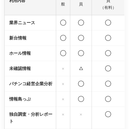
利用内容
員
般
員
（有料）
業界ニュース
◯
◯
◯
新台情報
◯
◯
◯
ホール情報
◯
◯
◯
未確認情報
×
△
◯
パチンコ経営企業分析
×
◯
◯
情報島っぷ
×
◯
◯
独自調査・分析レポー
×
×
◯
ト