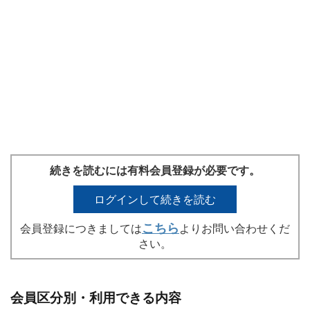
続きを読むには有料会員登録が必要です。
ログインして続きを読む
こちら
会員登録につきましては
よりお問い合わせくだ
さい。
会員区分別・利用できる内容