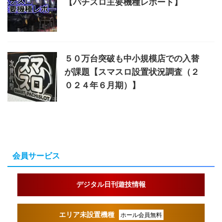
【パチスロ主要機種レポート】
５０万台突破も中小規模店での入替
が課題【スマスロ設置状況調査（２
０２４年６月期）】
会員サービス
デジタル日刊遊技情報
エリア未設置機種
ホール会員無料