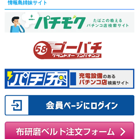
情報島姉妹サイト