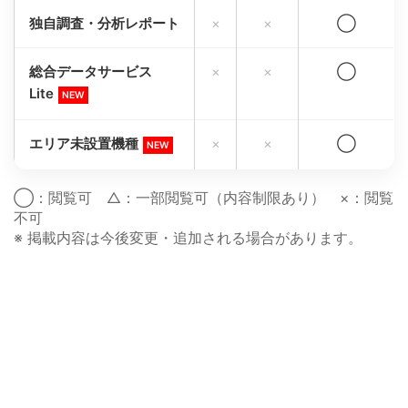
独自調査・分析レポート
×
×
◯
総合データサービス
×
×
◯
Lite
NEW
エリア未設置機種
×
×
◯
NEW
◯：閲覧可 △：一部閲覧可（内容制限あり） ×：閲覧
不可
※ 掲載内容は今後変更・追加される場合があります。