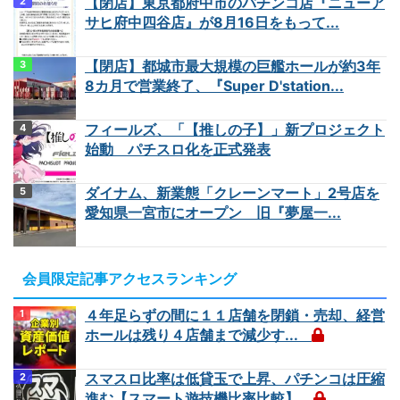
【閉店】東京都府中市のパチンコ店『ニューア
サヒ府中四谷店』が8月16日をもって...
【閉店】都城市最大規模の巨艦ホールが約3年
8カ月で営業終了、『Super D'station...
フィールズ、「【推しの子】」新プロジェクト
始動 パチスロ化を正式発表
ダイナム、新業態「クレーンマート」2号店を
愛知県一宮市にオープン 旧『夢屋一...
会員限定記事アクセスランキング
４年足らずの間に１１店舗を閉鎖・売却、経営
ホールは残り４店舗まで減少す...
スマスロ比率は低貸玉で上昇、パチンコは圧縮
進む【スマート遊技機比率比較】