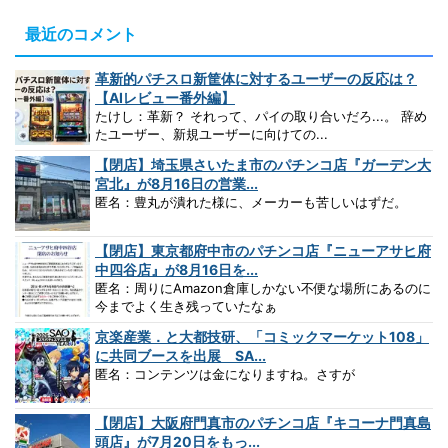
最近のコメント
革新的パチスロ新筐体に対するユーザーの反応は？
【AIレビュー番外編】
たけし：革新？ それって、パイの取り合いだろ...。 辞め
たユーザー、新規ユーザーに向けての...
【閉店】埼玉県さいたま市のパチンコ店『ガーデン大
宮北』が8月16日の営業...
匿名：豊丸が潰れた様に、メーカーも苦しいはずだ。
【閉店】東京都府中市のパチンコ店『ニューアサヒ府
中四谷店』が8月16日を...
匿名：周りにAmazon倉庫しかない不便な場所にあるのに
今までよく生き残っていたなぁ
京楽産業．と大都技研、「コミックマーケット108」
に共同ブースを出展 SA...
匿名：コンテンツは金になりますね。さすが
【閉店】大阪府門真市のパチンコ店『キコーナ門真島
頭店』が7月20日をもっ...