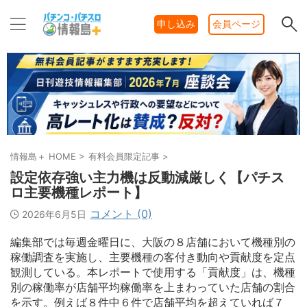
申し込み
会員ページ
情報島＋ HOME
>
有料会員限定記事
>
設定依存強い主力機は反動減厳しく【パチス
ロ主要機種レポート】
コメント (0)
2026年6月5日
編集部では毎週金曜日に、大阪の８店舗において機種別の
稼働調査を実施し、主要機種の客付き動向や貢献度を定点
観測している。本レポートで使用する「貢献度」は、機種
別の稼働率が店舗平均稼働率を上まわっていた店舗の割合
を示す。例えば８件中６件で店舗平均を超えていれば７