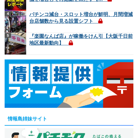
パチンコ減台・スロット増台が鮮明、月間増減
台店舗数から見る設置シフト
『楽園なんば店』が稼働をけん引【大阪千日前
地区最新動向】
情報島姉妹サイト