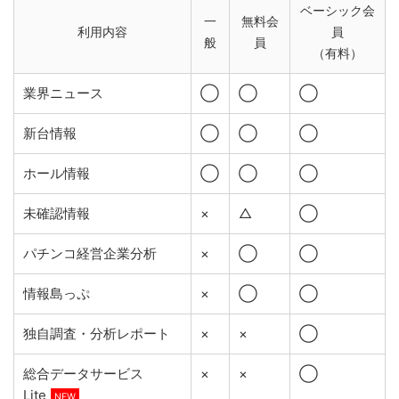
ベーシック会
一
無料会
利用内容
員
般
員
（有料）
業界ニュース
◯
◯
◯
新台情報
◯
◯
◯
ホール情報
◯
◯
◯
未確認情報
×
△
◯
パチンコ経営企業分析
×
◯
◯
情報島っぷ
×
◯
◯
独自調査・分析レポート
×
×
◯
総合データサービス
×
×
◯
Lite
NEW