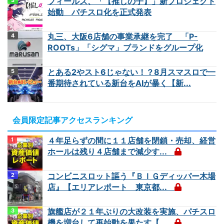
フィールズ、「【推しの子】」新プロジェクト
始動 パチスロ化を正式発表
丸三、大阪6店舗の事業承継を完了 「P-
ROOTs」「シグマ」ブランドをグループ化
とある2やスト6じゃない！？8月スマスロで一
番期待されている新台をAIが暴く【新...
会員限定記事アクセスランキング
４年足らずの間に１１店舗を閉鎖・売却、経営
ホールは残り４店舗まで減少す...
コンビニスロット謳う『ＢＩＧディッパー木場
店』【エリアレポート 東京都...
旗艦店が２１年ぶりの大改装を実施、パチスロ
機を増台して再始動を果たす【...