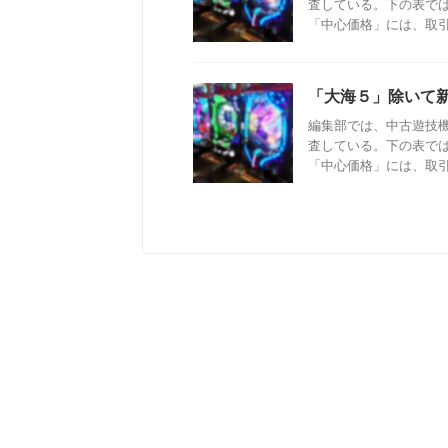
査している。下の表で
「中心価格」には、取引成
「大海５」除いて新
編集部では、中古遊技
査している。下の表で
「中心価格」には、取引成