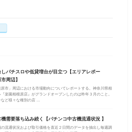
く
台しパチスロや低貸増台が目立つ【エリアレポー
原市周辺】
模原市」周辺における市場動向についてレポートする。神奈川県相
ル『楽園相模原店』がグランドオープンしたのは昨年３月のこと。
ど様々な種別の店 ...
古機需要落ち込み続く【パチンコ中古機流通状況 】
機の流通状況および取引価格を直近２日間のデータを抽出し毎週調