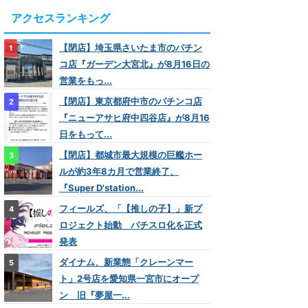
アクセスランキング
【閉店】埼玉県さいたま市のパチン
コ店『ガーデン大宮北』が8月16日の
営業をもっ...
【閉店】東京都府中市のパチンコ店
『ニューアサヒ府中四谷店』が8月16
日をもって...
【閉店】都城市最大規模の巨艦ホー
ルが約3年8カ月で営業終了、
『Super D'station...
フィールズ、「【推しの子】」新プ
ロジェクト始動 パチスロ化を正式
発表
ダイナム、新業態「クレーンマー
ト」2号店を愛知県一宮市にオープ
ン 旧『夢屋一...