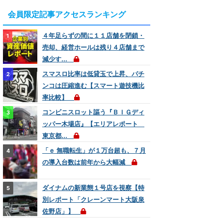
会員限定記事アクセスランキング
４年足らずの間に１１店舗を閉鎖・
売却、経営ホールは残り４店舗まで
減少す...
スマスロ比率は低貸玉で上昇、パチ
ンコは圧縮進む【スマート遊技機比
率比較】
コンビニスロット謳う『ＢＩＧディ
ッパー木場店』【エリアレポート
東京都...
「ｅ 無職転生」が１万台超も、７月
の導入台数は前年から大幅減
ダイナムの新業態１号店を視察【特
別レポート「クレーンマート大阪泉
佐野店」】