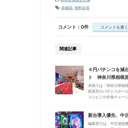
-
有料会員限定記事
-
未確認
,
無料会員
コメント：0件
コメントを書
関連記事
４円パチンコを減
ト 神奈川県相模
本稿では「神奈川県相
模原市のパチンコホー
コンビニや外食チェーンな
新台導入優先、中
編集部では、中古遊技