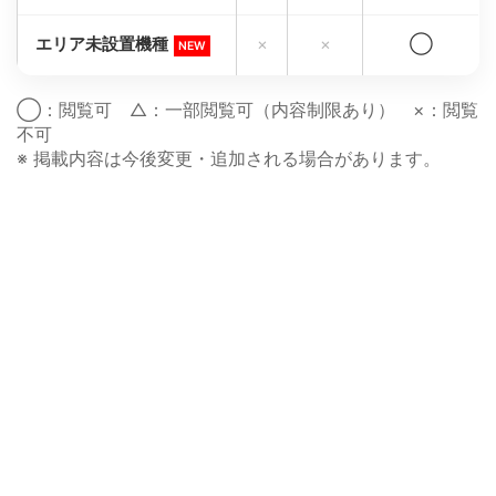
エリア未設置機種
×
×
◯
NEW
◯：閲覧可 △：一部閲覧可（内容制限あり） ×：閲覧
不可
※ 掲載内容は今後変更・追加される場合があります。