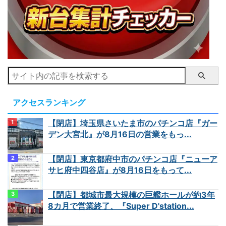
アクセスランキング
【閉店】埼玉県さいたま市のパチンコ店『ガー
デン大宮北』が8月16日の営業をもっ...
【閉店】東京都府中市のパチンコ店『ニューア
サヒ府中四谷店』が8月16日をもって...
【閉店】都城市最大規模の巨艦ホールが約3年
8カ月で営業終了、『Super D'station...