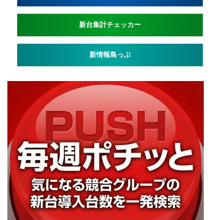
新台集計チェッカー
新情報島っぷ