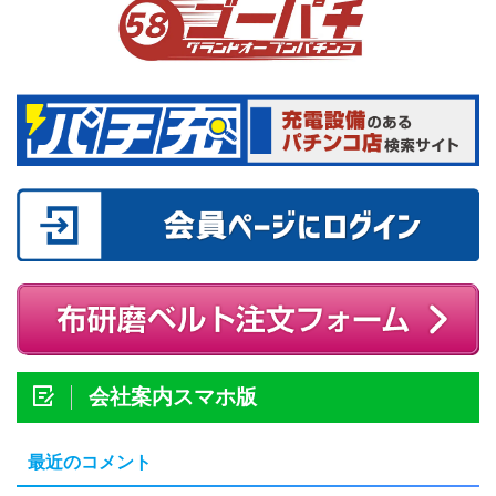
会社案内スマホ版
最近のコメント