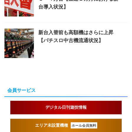
台導入状況】
新台入替前も高額機はさらに上昇
【パチスロ中古機流通状況】
会員サービス
デジタル日刊遊技情報
エリア未設置機種
ホール会員無料