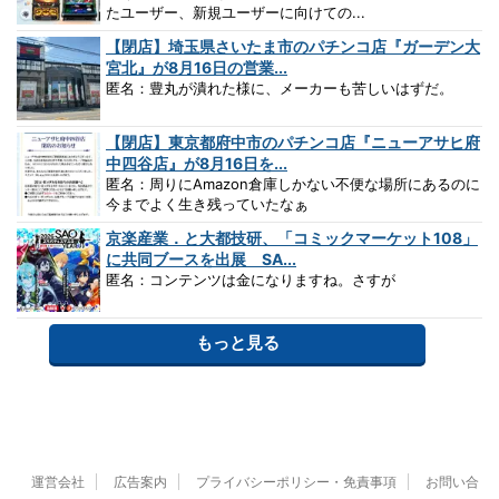
たユーザー、新規ユーザーに向けての...
【閉店】埼玉県さいたま市のパチンコ店『ガーデン大
宮北』が8月16日の営業...
匿名：豊丸が潰れた様に、メーカーも苦しいはずだ。
【閉店】東京都府中市のパチンコ店『ニューアサヒ府
中四谷店』が8月16日を...
匿名：周りにAmazon倉庫しかない不便な場所にあるのに
今までよく生き残っていたなぁ
京楽産業．と大都技研、「コミックマーケット108」
に共同ブースを出展 SA...
匿名：コンテンツは金になりますね。さすが
もっと見る
運営会社
広告案内
プライバシーポリシー・免責事項
お問い合