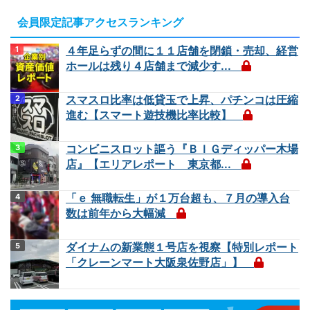
会員限定記事アクセスランキング
４年足らずの間に１１店舗を閉鎖・売却、経営
ホールは残り４店舗まで減少す...
スマスロ比率は低貸玉で上昇、パチンコは圧縮
進む【スマート遊技機比率比較】
コンビニスロット謳う『ＢＩＧディッパー木場
店』【エリアレポート 東京都...
「ｅ 無職転生」が１万台超も、７月の導入台
数は前年から大幅減
ダイナムの新業態１号店を視察【特別レポート
「クレーンマート大阪泉佐野店」】