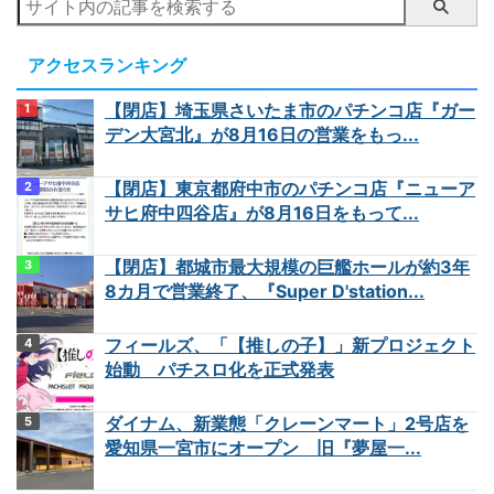
アクセスランキング
【閉店】埼玉県さいたま市のパチンコ店『ガー
デン大宮北』が8月16日の営業をもっ...
【閉店】東京都府中市のパチンコ店『ニューア
サヒ府中四谷店』が8月16日をもって...
【閉店】都城市最大規模の巨艦ホールが約3年
8カ月で営業終了、『Super D'station...
フィールズ、「【推しの子】」新プロジェクト
始動 パチスロ化を正式発表
ダイナム、新業態「クレーンマート」2号店を
愛知県一宮市にオープン 旧『夢屋一...