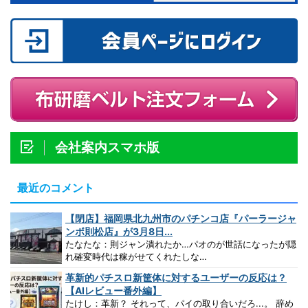
会社案内スマホ版
最近のコメント
【閉店】福岡県北九州市のパチンコ店『パーラージャ
ンボ則松店』が3月8日...
たなたな：則ジャン潰れたか…パオのが世話になったが隠
れ確変時代は稼がせてくれたしな…
革新的パチスロ新筐体に対するユーザーの反応は？
【AIレビュー番外編】
たけし：革新？ それって、パイの取り合いだろ...。 辞め