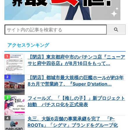
アクセスランキング
【閉店】東京都府中市のパチンコ店『ニューア
サヒ府中四谷店』が8月16日をもって...
【閉店】都城市最大規模の巨艦ホールが約3年
8カ月で営業終了、『Super D'station...
フィールズ、「【推しの子】」新プロジェクト
始動 パチスロ化を正式発表
丸三、大阪6店舗の事業承継を完了 「P-
ROOTs」「シグマ」ブランドをグループ化