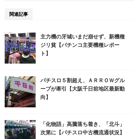
関連記事
主力機の牙城いまだ崩せず、新機種
ジリ貧【パチンコ主要機種レポー
ト】
パチスロ５割超え、ＡＲＲＯＷグル
ープが牽引【大阪千日前地区最新動
向】
「化物語」高騰落ち着き、「北斗」
次第に【パチスロ中古機流通状況】