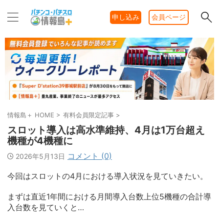
申し込み
会員ページ
情報島＋ HOME
>
有料会員限定記事
>
スロット導入は高水準維持、4月は1万台超え
機種が4機種に
コメント (0)
2026年5月13日
今回はスロットの4月における導入状況を見ていきたい。
まずは直近1年間における月間導入台数上位5機種の合計導
入台数を見ていくと…