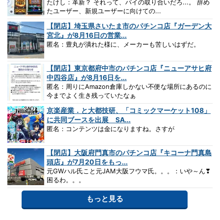
たけし：革新？ それって、パイの取り合いだろ...。 辞め
たユーザー、新規ユーザーに向けての...
【閉店】埼玉県さいたま市のパチンコ店『ガーデン大
宮北』が8月16日の営業...
匿名：豊丸が潰れた様に、メーカーも苦しいはずだ。
【閉店】東京都府中市のパチンコ店『ニューアサヒ府
中四谷店』が8月16日を...
匿名：周りにAmazon倉庫しかない不便な場所にあるのに
今までよく生き残っていたなぁ
京楽産業．と大都技研、「コミックマーケット108」
に共同ブースを出展 SA...
匿名：コンテンツは金になりますね。さすが
【閉店】大阪府門真市のパチンコ店『キコーナ門真島
頭店』が7月20日をもっ...
元GWハル氏こと元JAM大阪フウマ氏。。。：いや～ん❣
困るわ。。。
もっと見る