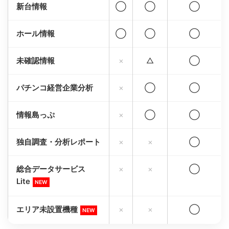
新台情報
◯
◯
◯
ホール情報
◯
◯
◯
未確認情報
×
△
◯
パチンコ経営企業分析
×
◯
◯
情報島っぷ
×
◯
◯
独自調査・分析レポート
×
×
◯
総合データサービス
×
×
◯
Lite
NEW
エリア未設置機種
×
×
◯
NEW