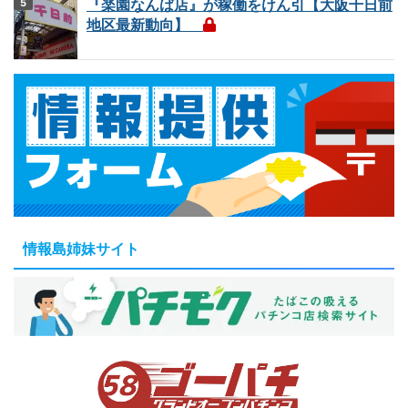
『楽園なんば店』が稼働をけん引【大阪千日前
地区最新動向】
情報島姉妹サイト