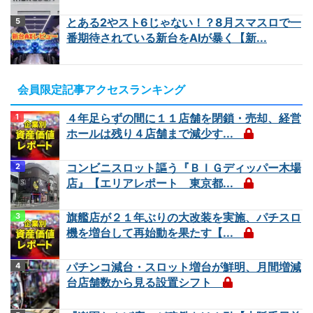
とある2やスト6じゃない！？8月スマスロで一
番期待されている新台をAIが暴く【新...
会員限定記事アクセスランキング
４年足らずの間に１１店舗を閉鎖・売却、経営
ホールは残り４店舗まで減少す...
コンビニスロット謳う『ＢＩＧディッパー木場
店』【エリアレポート 東京都...
旗艦店が２１年ぶりの大改装を実施、パチスロ
機を増台して再始動を果たす【...
パチンコ減台・スロット増台が鮮明、月間増減
台店舗数から見る設置シフト