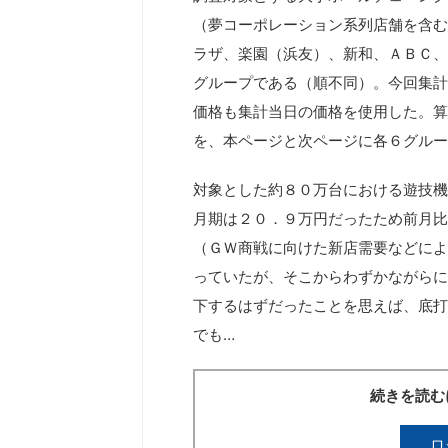
（夢コーポレーション系列店舗を含む
ラザ、楽園（浜友）、新和、ＡＢＣ、
グループである（順不同）。今回集計
価格も集計当日の価格を使用した。算
を、本ページと次ページに各６グルー
対象とした約８０万台における遊技機
月期は２０．９万円だったため前月比
（ＧＷ商戦に向けた新店需要などによ
っていたが、そこからわずかながらに
下するはずだったことを思えば、底打
でも…
続きを読む
ロ