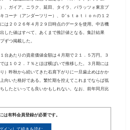
）、ガイア、ニラク、延田、タイラ、パラッツォ東京プ
キコーナ（アンダーツリー）、Ｄ’ｓｔａｔｉｏｎの１２
には２０２６年４月２９日時点のデータを使用。中古機
出した値はすべて、あくまで推計値となる。集計結果
プずつ掲載した。
１台あたりの資産価値金額は４月期で２１．５万円。３
では１０２．７％とほぼ横ばいで推移した。３月期には
り）昨秋から続いてきた右肩下がりに一旦歯止めはかか
上向いた格好である。繁忙期を控えてこれまでならば低
ちしたといっても良いかもしれない。なお、前年同月比
には有料会員登録が必要です。
グインして続きを読む