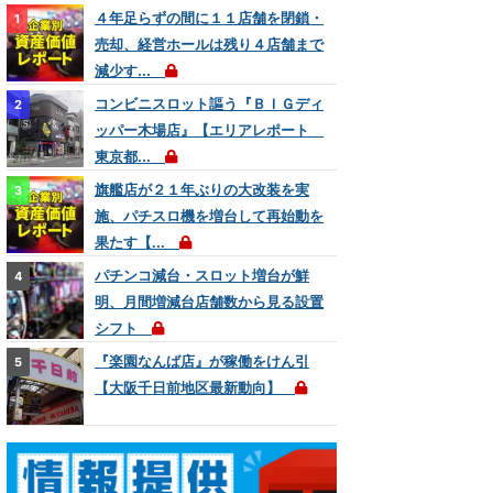
４年足らずの間に１１店舗を閉鎖・
売却、経営ホールは残り４店舗まで
減少す...
コンビニスロット謳う『ＢＩＧディ
ッパー木場店』【エリアレポート
東京都...
旗艦店が２１年ぶりの大改装を実
施、パチスロ機を増台して再始動を
果たす【...
パチンコ減台・スロット増台が鮮
明、月間増減台店舗数から見る設置
シフト
『楽園なんば店』が稼働をけん引
【大阪千日前地区最新動向】