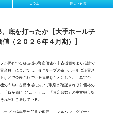
コラム
閉店・休業
移、底を打ったか【大手ホールチ
価値（２０２６年４月期）】
プが保有する遊技機の資産価値を中古機価格より推計で
置台数」については、各グループの傘下ホールに設置さ
トなどで公表されている情報をもとにした。「算定台
機のうち中古機市場において取引が確認され取引価格の
、「資産価値（合計）」は、「算定台数」の中古機市場
それぞれ意味している。
ループは編集部が任意で選定し、マルハン、ダイナム