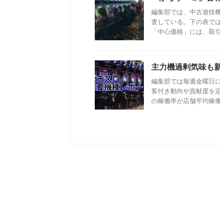
編集部では、中古遊技
査している。下の表で
「中心価格」には、取引成
主力機過剰気味も
編集部では毎週金曜日
客付き動向や貢献度を
の稼働率が店舗平均稼働率