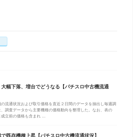
く
」大幅下落、増台でどうなる【パチスロ中古機流通
機の流通状況および取引価格を直近２日間のデータを抽出し毎週調
は、調査データから主要機種の価格動向を整理した。なお、表の
立前の価格も含まれ ...
戦で既存機種上昇【パチスロ中古機流通状況】