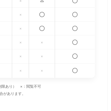
×
△
◯
×
◯
◯
×
◯
◯
×
×
◯
×
×
◯
×
×
◯
制限あり） ×：閲覧不可
場合があります。