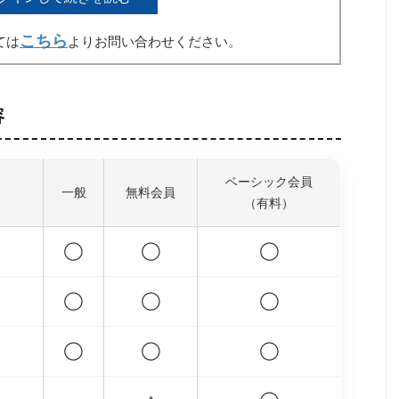
こちら
ては
よりお問い合わせください。
容
ベーシック会員
一般
無料会員
（有料）
◯
◯
◯
◯
◯
◯
◯
◯
◯