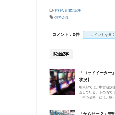
-
有料会員限定記事
-
無料会員
コメント：0件
コメントを書
関連記事
「ゴッドイーター
状況】
編集部では、中古遊技
査している。下の表で
「中心価格」には、取引成
「からサー２」苦