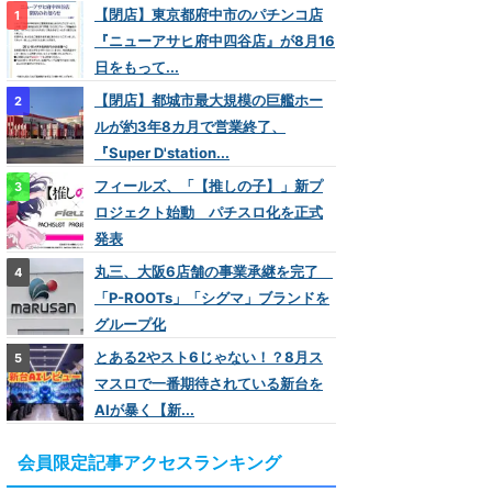
【閉店】東京都府中市のパチンコ店
『ニューアサヒ府中四谷店』が8月16
日をもって...
【閉店】都城市最大規模の巨艦ホー
ルが約3年8カ月で営業終了、
『Super D'station...
フィールズ、「【推しの子】」新プ
ロジェクト始動 パチスロ化を正式
発表
丸三、大阪6店舗の事業承継を完了
「P-ROOTs」「シグマ」ブランドを
グループ化
とある2やスト6じゃない！？8月ス
マスロで一番期待されている新台を
AIが暴く【新...
会員限定記事アクセスランキング