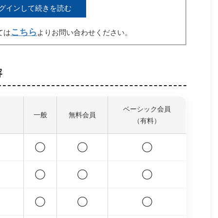
グインして続きを読む
こちら
ては
よりお問い合わせください。
容
ベーシック会員
一般
無料会員
（有料）
◯
◯
◯
◯
◯
◯
◯
◯
◯