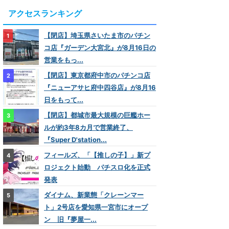
アクセスランキング
【閉店】埼玉県さいたま市のパチン
コ店『ガーデン大宮北』が8月16日の
営業をもっ...
【閉店】東京都府中市のパチンコ店
『ニューアサヒ府中四谷店』が8月16
日をもって...
【閉店】都城市最大規模の巨艦ホー
ルが約3年8カ月で営業終了、
『Super D'station...
フィールズ、「【推しの子】」新プ
ロジェクト始動 パチスロ化を正式
発表
ダイナム、新業態「クレーンマー
ト」2号店を愛知県一宮市にオープ
ン 旧『夢屋一...