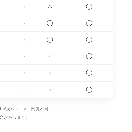
×
△
◯
×
◯
◯
×
◯
◯
×
×
◯
×
×
◯
×
×
◯
制限あり） ×：閲覧不可
場合があります。