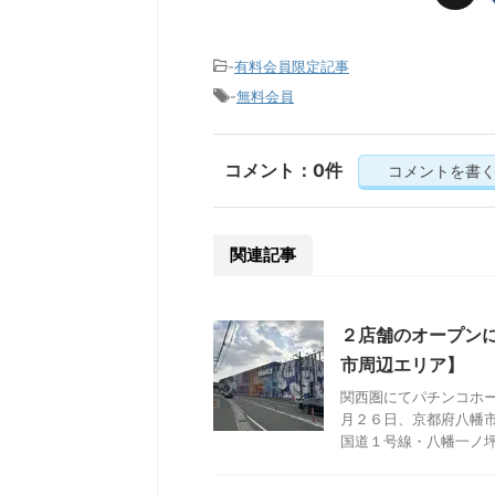
-
有料会員限定記事
-
無料会員
コメント：0件
コメントを書
関連記事
２店舗のオープン
市周辺エリア】
関西圏にてパチンコホ
月２６日、京都府八幡
国道１号線・八幡一ノ坪交