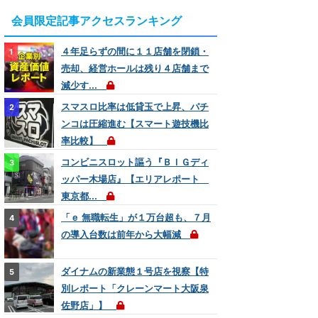
会員限定記事アクセスランキング
４年足らずの間に１１店舗を閉鎖・
売却、経営ホールは残り４店舗まで
減少す...
スマスロ比率は低貸玉で上昇、パチ
ンコは圧縮進む【スマート遊技機比
率比較】
コンビニスロット謳う『ＢＩＧディ
ッパー木場店』【エリアレポート
東京都...
「ｅ 無職転生」が１万台超も、７月
の導入台数は前年から大幅減
ダイナムの新業態１号店を視察【特
別レポート「クレーンマート大阪泉
佐野店」】