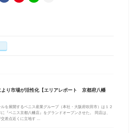
く
により市場が活性化【エリアレポート 京都府八幡
ールを展開するベニス産業グループ（本社・大阪府吹田市）は１２
市に『ベニス京都八幡店』をグランドオープンさせた。 同店は、
差点近くに立地す ...