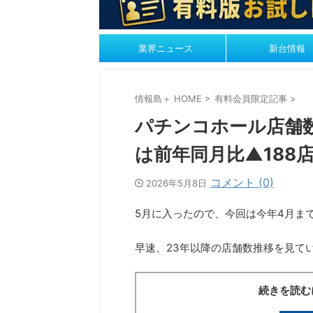
業界ニュース
新台情報
情報島＋ HOME
>
有料会員限定記事
>
パチンコホール店舗数
は前年同月比▲188
コメント (0)
2026年5月8日
5月に入ったので、今回は今年4月ま
早速、23年以降の店舗数推移を見て
続きを読む