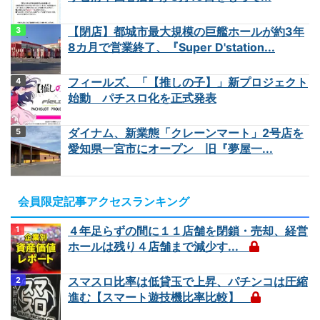
【閉店】都城市最大規模の巨艦ホールが約3年
8カ月で営業終了、『Super D'station...
フィールズ、「【推しの子】」新プロジェクト
始動 パチスロ化を正式発表
ダイナム、新業態「クレーンマート」2号店を
愛知県一宮市にオープン 旧『夢屋一...
会員限定記事アクセスランキング
４年足らずの間に１１店舗を閉鎖・売却、経営
ホールは残り４店舗まで減少す...
スマスロ比率は低貸玉で上昇、パチンコは圧縮
進む【スマート遊技機比率比較】