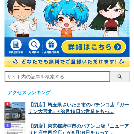
アクセスランキング
【閉店】埼玉県さいたま市のパチンコ店『ガー
デン大宮北』が8月16日の営業をもっ...
【閉店】東京都府中市のパチンコ店『ニューア
サヒ府中四谷店』が8月16日をもって...