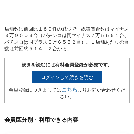
店舗数は前回比１８９件の減少で、総設置台数はマイナス
３万９００９台（パチンコは同マイナス７万５５６１台、
パチスロは同プラス３万６５５２台）。１店舗あたりの台
数は前回約５１４．２台から…
続きを読むには有料会員登録が必要です。
ログインして続きを読む
こちら
会員登録につきましては
よりお問い合わせくだ
さい。
会員区分別・利用できる内容