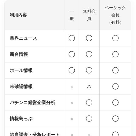
ベーシック
一
無料会
利用内容
会員
般
員
（有料）
業界ニュース
◯
◯
◯
新台情報
◯
◯
◯
ホール情報
◯
◯
◯
未確認情報
×
△
◯
パチンコ経営企業分析
×
◯
◯
情報島っぷ
×
◯
◯
独自調査・分析レポート
×
×
◯