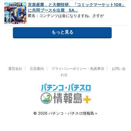
京楽産業．と大都技研、「コミックマーケット108」
に共同ブースを出展 SA...
匿名：コンテンツは金になりますね。さすが
もっと見る
運営会社
広告案内
プライバシーポリシー・免責事項
お問い合
わせ
© 2026 パチンコ・パチスロ情報島＋