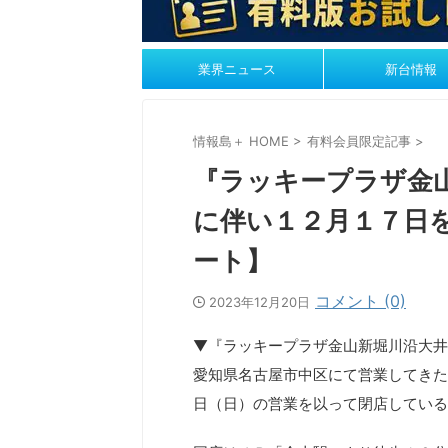
業界ニュース
新台情報
情報島＋ HOME
>
有料会員限定記事
>
『ラッキープラザ金
に伴い１２月１７日
ート】
コメント (0)
2023年12月20日
▼『ラッキープラザ金山新堀川沿大井
愛知県名古屋市中区にて営業してきた
日（日）の営業を以って閉店している