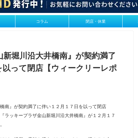
コラム
閉店・休業
山新堀川沿大井橋南』が契約満了
を以って閉店【ウィークリーレポ
橋南』が契約満了に伴い１２月１７日を以って閉店
『ラッキープラザ金山新堀川沿大井橋南』が１２月１７
。