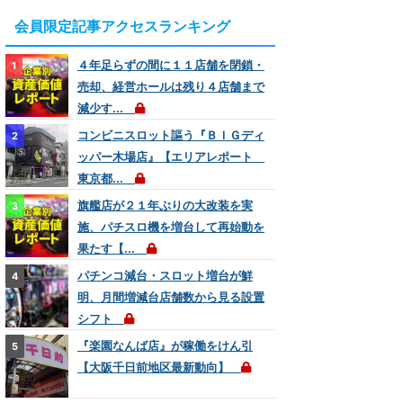
会員限定記事アクセスランキング
４年足らずの間に１１店舗を閉鎖・
売却、経営ホールは残り４店舗まで
減少す...
コンビニスロット謳う『ＢＩＧディ
ッパー木場店』【エリアレポート
東京都...
旗艦店が２１年ぶりの大改装を実
施、パチスロ機を増台して再始動を
果たす【...
パチンコ減台・スロット増台が鮮
明、月間増減台店舗数から見る設置
シフト
『楽園なんば店』が稼働をけん引
【大阪千日前地区最新動向】