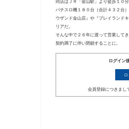
同店はＪＲ「金山駅」より徒歩１０分
パチスロ機１８０台（合計４３２台）
ウザンド金山店』や『プレイランドキ
リアだ。
そんな中で２６年に渡って営業してき
契約満了に伴い閉鎖することに。
ログイン
ロ
会員登録につきまし