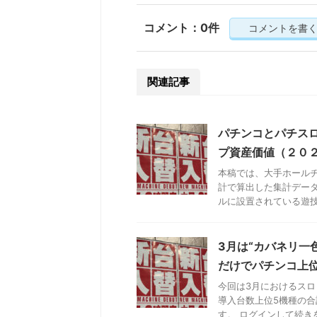
コメント：0件
コメントを書
関連記事
パチンコとパチス
プ資産価値（２０
本稿では、大手ホール
計で算出した集計デー
ルに設置されている遊技機
3月は“カバネリ一
だけでパチンコ上
今回は3月におけるスロ
導入台数上位5機種の合
す。 ログインして続きを読