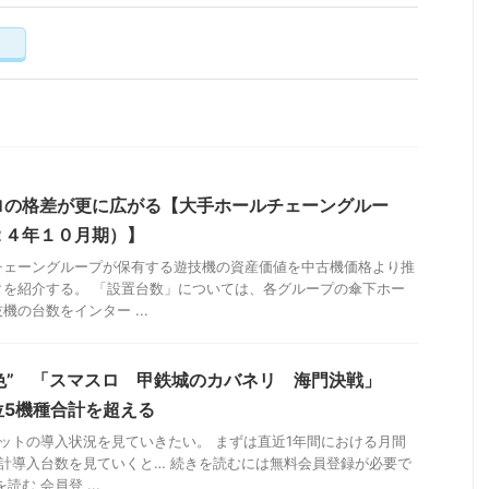
く
ロの格差が更に広がる【大手ホールチェーングルー
２４年１０月期）】
チェーングループが保有する遊技機の資産価値を中古機価格より推
タを紹介する。 「設置台数」については、各グループの傘下ホー
の台数をインター ...
色” 「スマスロ 甲鉄城のカバネリ 海門決戦」
位5機種合計を超える
ットの導入状況を見ていきたい。 まずは直近1年間における月間
計導入台数を見ていくと… 続きを読むには無料会員登録が必要で
む 会員登 ...