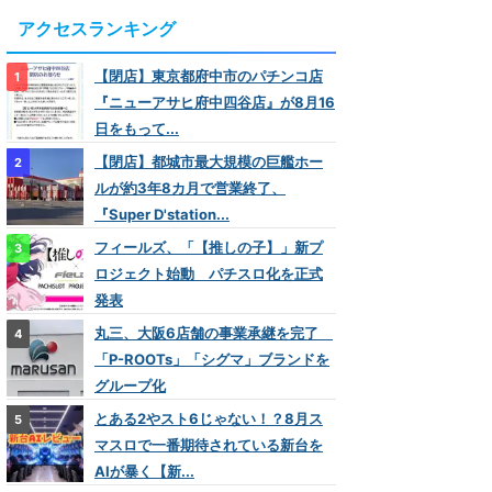
アクセスランキング
【閉店】東京都府中市のパチンコ店
『ニューアサヒ府中四谷店』が8月16
日をもって...
【閉店】都城市最大規模の巨艦ホー
ルが約3年8カ月で営業終了、
『Super D'station...
フィールズ、「【推しの子】」新プ
ロジェクト始動 パチスロ化を正式
発表
丸三、大阪6店舗の事業承継を完了
「P-ROOTs」「シグマ」ブランドを
グループ化
とある2やスト6じゃない！？8月ス
マスロで一番期待されている新台を
AIが暴く【新...