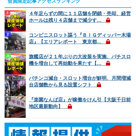
会員限定記事アクセスランキング
４年足らずの間に１１店舗を閉鎖・売却、経営
ホールは残り４店舗まで減少す...
コンビニスロット謳う『ＢＩＧディッパー木場
店』【エリアレポート 東京都...
旗艦店が２１年ぶりの大改装を実施、パチスロ
機を増台して再始動を果たす【...
パチンコ減台・スロット増台が鮮明、月間増減
台店舗数から見る設置シフト
『楽園なんば店』が稼働をけん引【大阪千日前
地区最新動向】