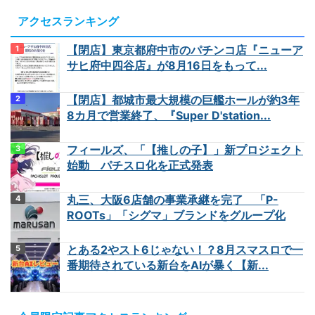
アクセスランキング
【閉店】東京都府中市のパチンコ店『ニューア
サヒ府中四谷店』が8月16日をもって...
【閉店】都城市最大規模の巨艦ホールが約3年
8カ月で営業終了、『Super D'station...
フィールズ、「【推しの子】」新プロジェクト
始動 パチスロ化を正式発表
丸三、大阪6店舗の事業承継を完了 「P-
ROOTs」「シグマ」ブランドをグループ化
とある2やスト6じゃない！？8月スマスロで一
番期待されている新台をAIが暴く【新...