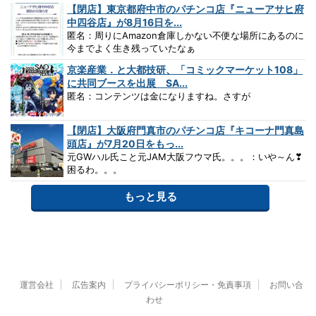
【閉店】東京都府中市のパチンコ店『ニューアサヒ府
中四谷店』が8月16日を...
匿名：周りにAmazon倉庫しかない不便な場所にあるのに
今までよく生き残っていたなぁ
京楽産業．と大都技研、「コミックマーケット108」
に共同ブースを出展 SA...
匿名：コンテンツは金になりますね。さすが
【閉店】大阪府門真市のパチンコ店『キコーナ門真島
頭店』が7月20日をもっ...
元GWハル氏こと元JAM大阪フウマ氏。。。：いや～ん❣
困るわ。。。
もっと見る
運営会社
広告案内
プライバシーポリシー・免責事項
お問い合
わせ