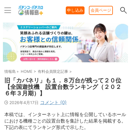
申し込み
会員ページ
情報島＋ HOME
>
有料会員限定記事
>
旧「カバネリ」も１．８万台が残って２０位
【全国遊技機 設置台数ランキング（２０２
６年３月期）】
コメント (0)
2026年4月17日
本稿では、インターネット上に情報を公開しているホール
における機種ごとの設置台数を集計した結果を掲載する。
下記の表にてランキング形式で示した。