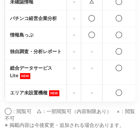
未確認情報
×
△
◯
パチンコ経営企業分析
×
◯
◯
情報島っぷ
×
◯
◯
独自調査・分析レポート
×
×
◯
総合データサービス
×
×
◯
Lite
NEW
エリア未設置機種
×
×
◯
NEW
◯：閲覧可 △：一部閲覧可（内容制限あり） ×：閲覧
不可
※ 掲載内容は今後変更・追加される場合があります。