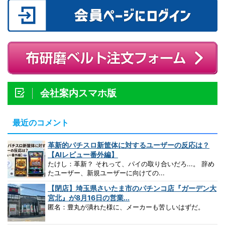
会社案内スマホ版
最近のコメント
革新的パチスロ新筐体に対するユーザーの反応は？
【AIレビュー番外編】
たけし：革新？ それって、パイの取り合いだろ...。 辞め
たユーザー、新規ユーザーに向けての...
【閉店】埼玉県さいたま市のパチンコ店『ガーデン大
宮北』が8月16日の営業...
匿名：豊丸が潰れた様に、メーカーも苦しいはずだ。