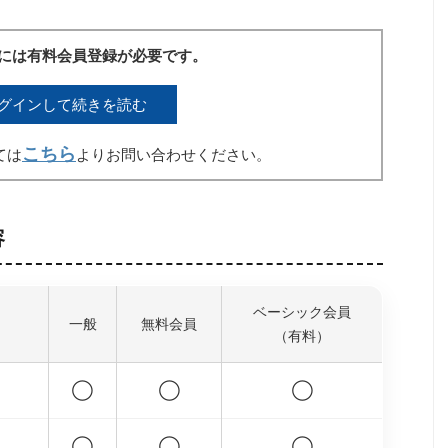
には有料会員登録が必要です。
グインして続きを読む
こちら
ては
よりお問い合わせください。
容
ベーシック会員
一般
無料会員
（有料）
◯
◯
◯
◯
◯
◯