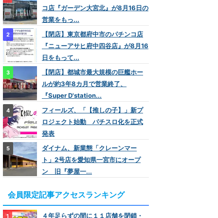
コ店『ガーデン大宮北』が8月16日の
営業をもっ...
【閉店】東京都府中市のパチンコ店
『ニューアサヒ府中四谷店』が8月16
日をもって...
【閉店】都城市最大規模の巨艦ホー
ルが約3年8カ月で営業終了、
『Super D'station...
フィールズ、「【推しの子】」新プ
ロジェクト始動 パチスロ化を正式
発表
ダイナム、新業態「クレーンマー
ト」2号店を愛知県一宮市にオープ
ン 旧『夢屋一...
会員限定記事アクセスランキング
４年足らずの間に１１店舗を閉鎖・