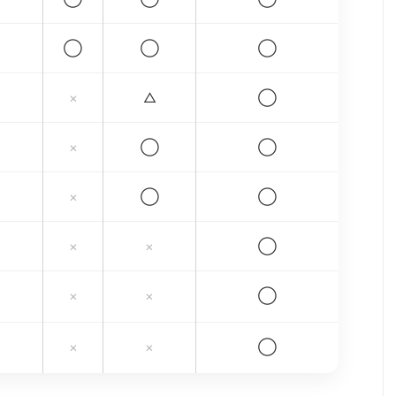
◯
◯
◯
×
△
◯
×
◯
◯
×
◯
◯
×
×
◯
×
×
◯
×
×
◯