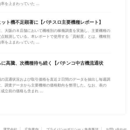
を上まわっていた ...
ヒット機不足顕著に【パチスロ主要機種レポート】
に、大阪の８店舗において機種別の稼働調査を実施し、主要機種の
定点観測している。本レポートで使用する「貢献度」とは、機種別
を上まわっていた ...
らに高騰、次機種待ち続く【パチンコ中古機流通状
機の流通状況および取引価格を直近２日間のデータを抽出し毎週調
は、調査データから主要機種の価格動向を整理した。なお、表の
立前の価格も含まれ ...
運営会社
広告案内
プライバシーポリシー・免責事項
お問い合わせ