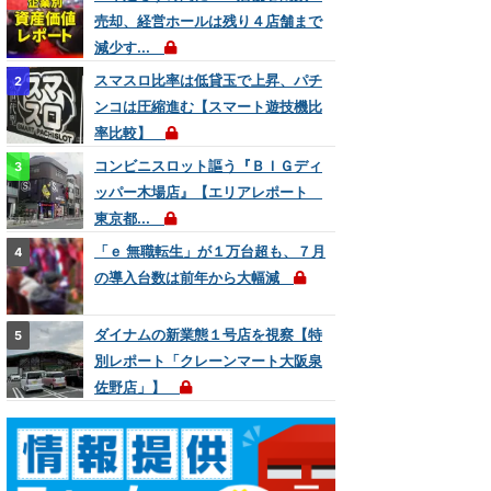
売却、経営ホールは残り４店舗まで
減少す...
スマスロ比率は低貸玉で上昇、パチ
ンコは圧縮進む【スマート遊技機比
率比較】
コンビニスロット謳う『ＢＩＧディ
ッパー木場店』【エリアレポート
東京都...
「ｅ 無職転生」が１万台超も、７月
の導入台数は前年から大幅減
ダイナムの新業態１号店を視察【特
別レポート「クレーンマート大阪泉
佐野店」】