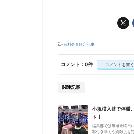
-
有料会員限定記事
コメント：0件
コメントを書
関連記事
小規模入替で停滞
ト 】
編集部では毎週金曜日
客付き動向や貢献度を