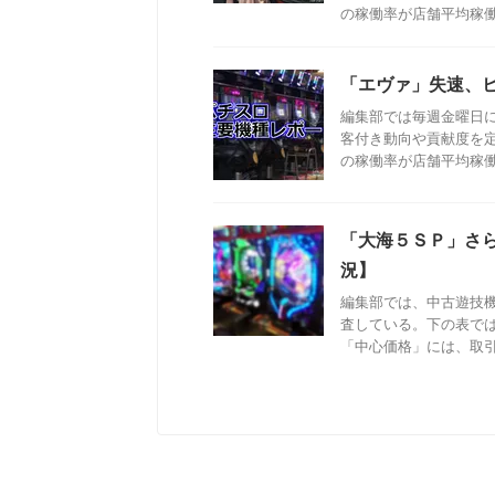
の稼働率が店舗平均稼働率
「エヴァ」失速、
編集部では毎週金曜日
客付き動向や貢献度を
の稼働率が店舗平均稼働率
「大海５ＳＰ」さ
況】
編集部では、中古遊技
査している。下の表で
「中心価格」には、取引成