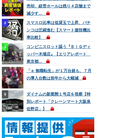
売却、経営ホールは残り４店舗まで
減少す...
スマスロ比率は低貸玉で上昇、パチ
ンコは圧縮進む【スマート遊技機比
率比較】
コンビニスロット謳う『ＢＩＧディ
ッパー木場店』【エリアレポート
東京都...
「ｅ 無職転生」が１万台超も、７月
の導入台数は前年から大幅減
ダイナムの新業態１号店を視察【特
別レポート「クレーンマート大阪泉
佐野店」】