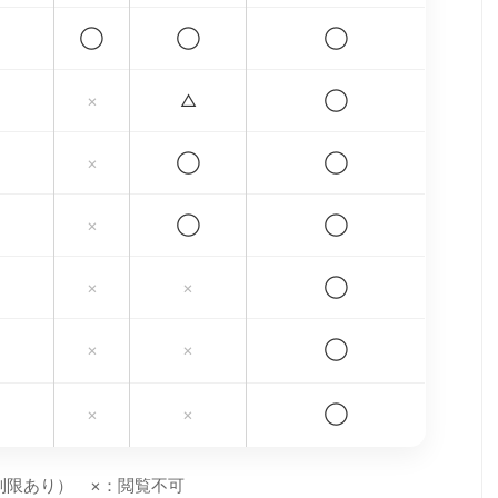
◯
◯
◯
×
△
◯
×
◯
◯
×
◯
◯
×
×
◯
×
×
◯
×
×
◯
制限あり） ×：閲覧不可