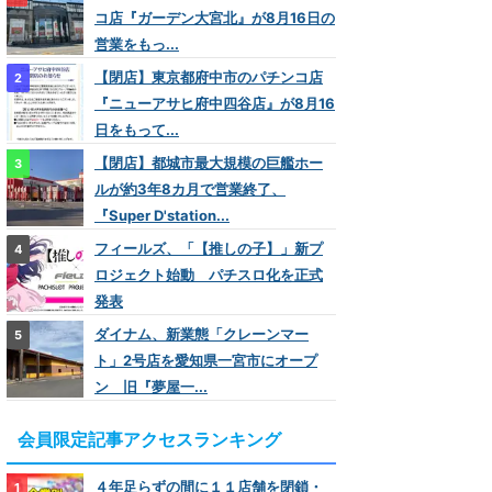
コ店『ガーデン大宮北』が8月16日の
営業をもっ...
【閉店】東京都府中市のパチンコ店
『ニューアサヒ府中四谷店』が8月16
日をもって...
【閉店】都城市最大規模の巨艦ホー
ルが約3年8カ月で営業終了、
『Super D'station...
フィールズ、「【推しの子】」新プ
ロジェクト始動 パチスロ化を正式
発表
ダイナム、新業態「クレーンマー
ト」2号店を愛知県一宮市にオープ
ン 旧『夢屋一...
会員限定記事アクセスランキング
４年足らずの間に１１店舗を閉鎖・