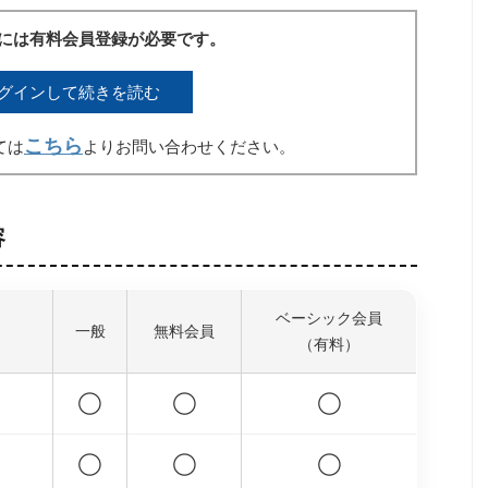
には有料会員登録が必要です。
グインして続きを読む
こちら
ては
よりお問い合わせください。
容
ベーシック会員
一般
無料会員
（有料）
◯
◯
◯
◯
◯
◯