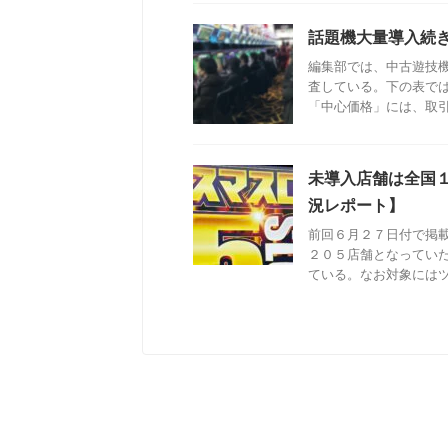
話題機大量導入続
編集部では、中古遊技
査している。下の表で
「中心価格」には、取引成
未導入店舗は全国
況レポート】
前回６月２７日付で掲
２０５店舗となってい
ている。なお対象にはツイ