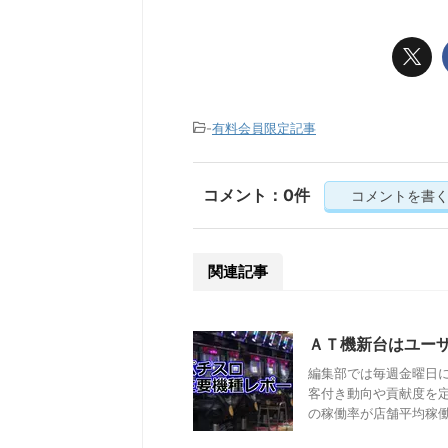
-
有料会員限定記事
コメント：0件
コメントを書
関連記事
ＡＴ機新台はユー
編集部では毎週金曜日
客付き動向や貢献度を
の稼働率が店舗平均稼働率