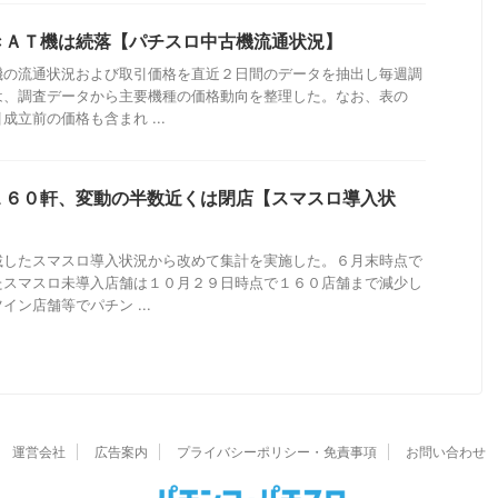
きＡＴ機は続落【パチスロ中古機流通状況】
機の流通状況および取引価格を直近２日間のデータを抽出し毎週調
は、調査データから主要機種の価格動向を整理した。なお、表の
立前の価格も含まれ ...
１６０軒、変動の半数近くは閉店【スマスロ導入状
載したスマスロ導入状況から改めて集計を実施した。６月末時点で
たスマスロ未導入店舗は１０月２９日時点で１６０店舗まで減少し
ン店舗等でパチン ...
運営会社
広告案内
プライバシーポリシー・免責事項
お問い合わせ