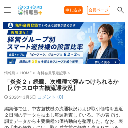
申し込み
会員ページ
情報島＋ HOME
>
有料会員限定記事
>
「炎炎２」続騰、次機種で弾みつけられるか
【パチスロ中古機流通状況】
コメント (0)
2026年3月5日
編集部では、中古遊技機の流通状況および取引価格を直近
２日間のデータを抽出し毎週調査している。下の表では、
調査データから主要機種の価格動向を整理した。なお、表
の「中心価格」には、取引成立前の価格も含まれている。