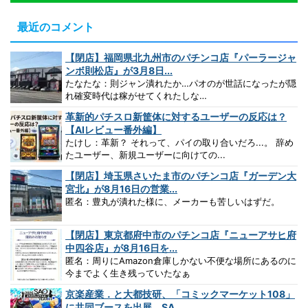
最近のコメント
【閉店】福岡県北九州市のパチンコ店『パーラージャ
ンボ則松店』が3月8日...
たなたな：則ジャン潰れたか…パオのが世話になったが隠
れ確変時代は稼がせてくれたしな…
革新的パチスロ新筐体に対するユーザーの反応は？
【AIレビュー番外編】
たけし：革新？ それって、パイの取り合いだろ...。 辞め
たユーザー、新規ユーザーに向けての...
【閉店】埼玉県さいたま市のパチンコ店『ガーデン大
宮北』が8月16日の営業...
匿名：豊丸が潰れた様に、メーカーも苦しいはずだ。
【閉店】東京都府中市のパチンコ店『ニューアサヒ府
中四谷店』が8月16日を...
匿名：周りにAmazon倉庫しかない不便な場所にあるのに
今までよく生き残っていたなぁ
京楽産業．と大都技研、「コミックマーケット108」
に共同ブースを出展 SA...