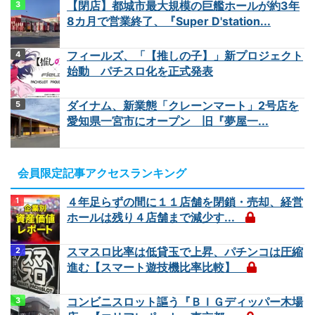
【閉店】都城市最大規模の巨艦ホールが約3年
8カ月で営業終了、『Super D'station...
フィールズ、「【推しの子】」新プロジェクト
始動 パチスロ化を正式発表
ダイナム、新業態「クレーンマート」2号店を
愛知県一宮市にオープン 旧『夢屋一...
会員限定記事アクセスランキング
４年足らずの間に１１店舗を閉鎖・売却、経営
ホールは残り４店舗まで減少す...
スマスロ比率は低貸玉で上昇、パチンコは圧縮
進む【スマート遊技機比率比較】
コンビニスロット謳う『ＢＩＧディッパー木場