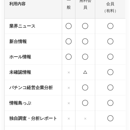
一
無料会
利用内容
会員
般
員
（有料）
業界ニュース
◯
◯
◯
新台情報
◯
◯
◯
ホール情報
◯
◯
◯
未確認情報
×
△
◯
パチンコ経営企業分析
×
◯
◯
情報島っぷ
×
◯
◯
独自調査・分析レポート
×
×
◯