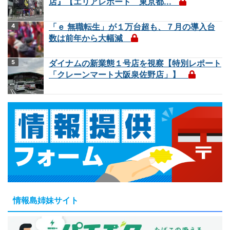
店』【エリアレポート 東京都...
「ｅ 無職転生」が１万台超も、７月の導入台
数は前年から大幅減
ダイナムの新業態１号店を視察【特別レポート
「クレーンマート大阪泉佐野店」】
情報島姉妹サイト