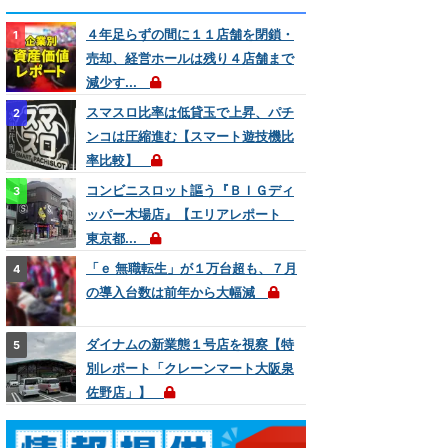
４年足らずの間に１１店舗を閉鎖・
売却、経営ホールは残り４店舗まで
減少す...
スマスロ比率は低貸玉で上昇、パチ
ンコは圧縮進む【スマート遊技機比
率比較】
コンビニスロット謳う『ＢＩＧディ
ッパー木場店』【エリアレポート
東京都...
「ｅ 無職転生」が１万台超も、７月
の導入台数は前年から大幅減
ダイナムの新業態１号店を視察【特
別レポート「クレーンマート大阪泉
佐野店」】