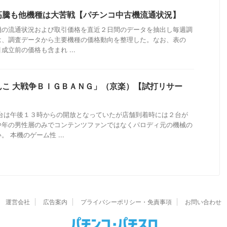
高騰も他機種は大苦戦【パチンコ中古機流通状況】
機の流通状況および取引価格を直近２日間のデータを抽出し毎週調
は、調査データから主要機種の価格動向を整理した。なお、表の
立前の価格も含まれ ...
んこ 大戦争ＢＩＧＢＡＮＧ」（京楽）【試打リサー
新台は午後１３時からの開放となっていたが店舗到着時には２台が
中年の男性層のみでコンテンツファンではなくパロディ元の機械の
 本機のゲーム性 ...
運営会社
広告案内
プライバシーポリシー・免責事項
お問い合わせ