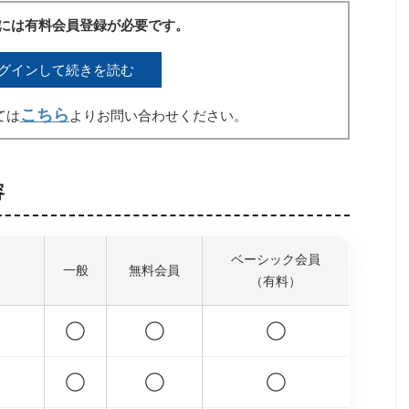
には有料会員登録が必要です。
グインして続きを読む
こちら
ては
よりお問い合わせください。
容
ベーシック会員
一般
無料会員
（有料）
◯
◯
◯
◯
◯
◯