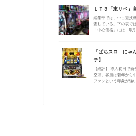
ＬＴ３「東リベ」
編集部では、中古遊技
査している。下の表で
「中心価格」には、取引成
「ぱちスロ にゃ
チ】
【総評】 導入初日で
空席。客層は若年から
ファンという印象が強い。