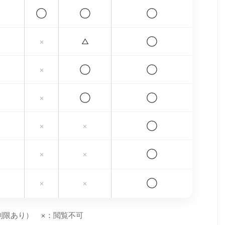
◯
◯
◯
×
△
◯
×
◯
◯
×
◯
◯
×
×
◯
×
×
◯
×
×
◯
制限あり） ×：閲覧不可