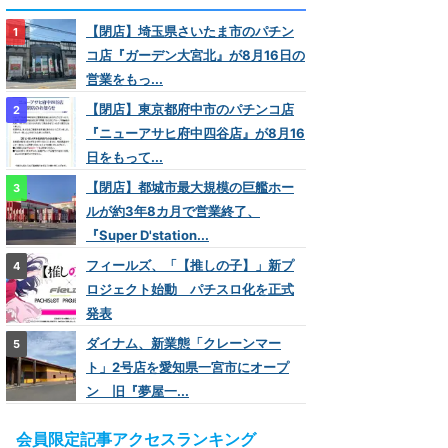
【閉店】埼玉県さいたま市のパチン
コ店『ガーデン大宮北』が8月16日の
営業をもっ...
【閉店】東京都府中市のパチンコ店
『ニューアサヒ府中四谷店』が8月16
日をもって...
【閉店】都城市最大規模の巨艦ホー
ルが約3年8カ月で営業終了、
『Super D'station...
フィールズ、「【推しの子】」新プ
ロジェクト始動 パチスロ化を正式
発表
ダイナム、新業態「クレーンマー
ト」2号店を愛知県一宮市にオープ
ン 旧『夢屋一...
会員限定記事アクセスランキング