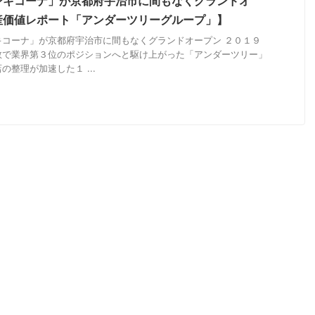
ンキコーナ」が京都府宇治市に間もなくグランドオ
産価値レポート「アンダーツリーグループ」】
キコーナ」が京都府宇治市に間もなくグランドオープン ２０１９
数で業界第３位のポジションへと駆け上がった「アンダーツリー」
整理が加速した１ ...