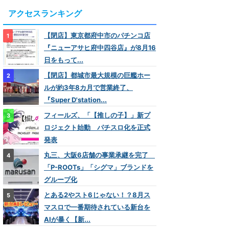
アクセスランキング
【閉店】東京都府中市のパチンコ店
『ニューアサヒ府中四谷店』が8月16
日をもって...
【閉店】都城市最大規模の巨艦ホー
ルが約3年8カ月で営業終了、
『Super D'station...
フィールズ、「【推しの子】」新プ
ロジェクト始動 パチスロ化を正式
発表
丸三、大阪6店舗の事業承継を完了
「P-ROOTs」「シグマ」ブランドを
グループ化
とある2やスト6じゃない！？8月ス
マスロで一番期待されている新台を
AIが暴く【新...