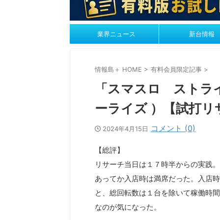
業界ニュース
新台情報
情報島＋ HOME
>
有料会員限定記事
>
「スマスロ ストラ
ーライズ ）【試打リ
コメント (0)
2024年4月15日
【総評】
リサーチ当日は１７時半からの実践。
あってか入店時は満席だった。入店時
と、総回転数は１台を除いて稼働時間
なのが気になった。