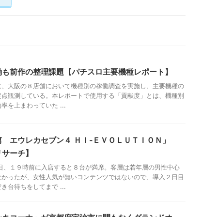
働も前作の整理課題【パチスロ主要機種レポート】
に、大阪の８店舗において機種別の稼働調査を実施し、主要機種の
定点観測している。本レポートで使用する「貢献度」とは、機種別
を上まわっていた ...
 エウレカセブン４ ＨＩ‐ＥＶＯＬＵＴＩＯＮ」
リサーチ】
当日、１９時前に入店すると８台が満席。客層は若年層の男性中心
なかったが、女性人気が無いコンテンツではないので、導入２日目
台待ちをしてまで ...