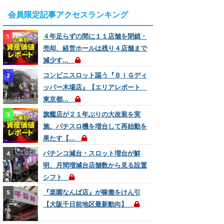
会員限定記事アクセスランキング
４年足らずの間に１１店舗を閉鎖・
売却、経営ホールは残り４店舗まで
減少す...
コンビニスロット謳う『ＢＩＧディ
ッパー木場店』【エリアレポート
東京都...
旗艦店が２１年ぶりの大改装を実
施、パチスロ機を増台して再始動を
果たす【...
パチンコ減台・スロット増台が鮮
明、月間増減台店舗数から見る設置
シフト
『楽園なんば店』が稼働をけん引
【大阪千日前地区最新動向】