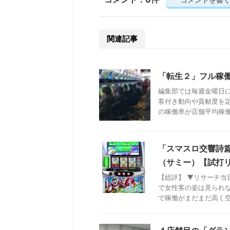
関連記事
「転生２」フル稼
編集部では毎週金曜日
客付き動向や貢献度を
の稼働率が店舗平均稼働率
「スマスロ交響詩篇
（サミー）【試打
【総評】 ▼リサーチ
で女性客の姿は見られ
で稼働がまだまだ高く空き