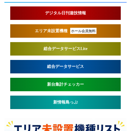
デジタル日刊遊技情報
エリア未設置機種
ホール会員無料
総合データサービスLite
総合データサービス
新台集計チェッカー
新情報島っぷ