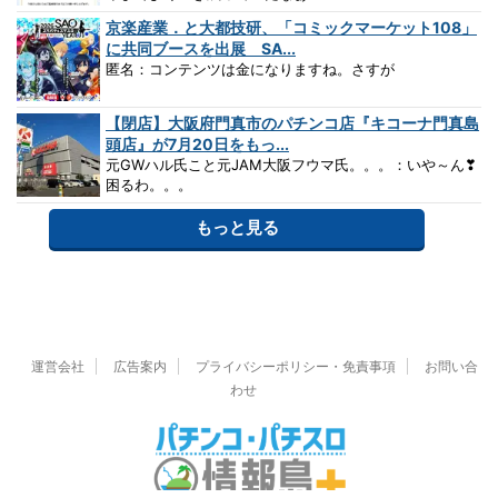
京楽産業．と大都技研、「コミックマーケット108」
に共同ブースを出展 SA...
匿名：コンテンツは金になりますね。さすが
【閉店】大阪府門真市のパチンコ店『キコーナ門真島
頭店』が7月20日をもっ...
元GWハル氏こと元JAM大阪フウマ氏。。。：いや～ん❣
困るわ。。。
もっと見る
運営会社
広告案内
プライバシーポリシー・免責事項
お問い合
わせ