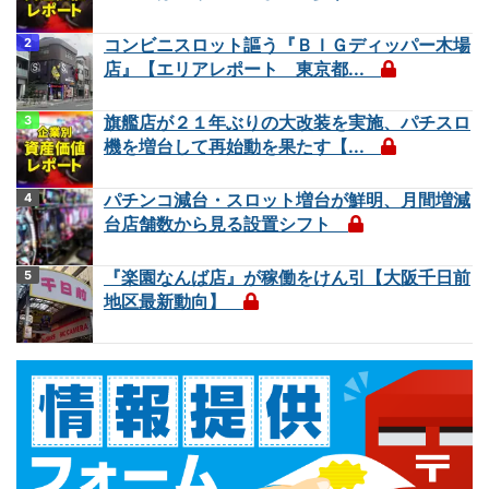
コンビニスロット謳う『ＢＩＧディッパー木場
店』【エリアレポート 東京都...
旗艦店が２１年ぶりの大改装を実施、パチスロ
機を増台して再始動を果たす【...
パチンコ減台・スロット増台が鮮明、月間増減
台店舗数から見る設置シフト
『楽園なんば店』が稼働をけん引【大阪千日前
地区最新動向】