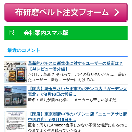
会社案内スマホ版
最近のコメント
革新的パチスロ新筐体に対するユーザーの反応は？
【AIレビュー番外編】
たけし：革新？ それって、パイの取り合いだろ...。 辞め
たユーザー、新規ユーザーに向けての...
【閉店】埼玉県さいたま市のパチンコ店『ガーデン大
宮北』が8月16日の営業...
匿名：豊丸が潰れた様に、メーカーも苦しいはずだ。
【閉店】東京都府中市のパチンコ店『ニューアサヒ府
中四谷店』が8月16日を...
匿名：周りにAmazon倉庫しかない不便な場所にあるのに
今までよく生き残っていたなぁ