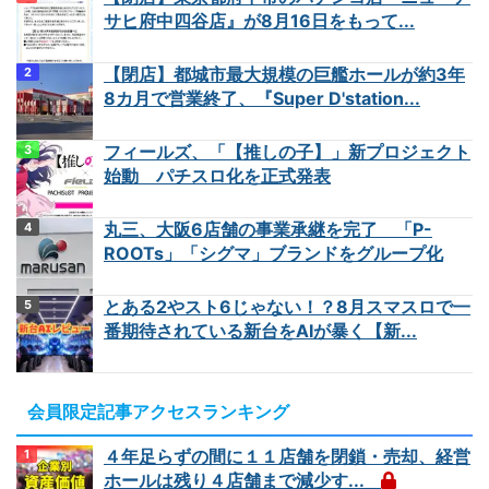
サヒ府中四谷店』が8月16日をもって...
【閉店】都城市最大規模の巨艦ホールが約3年
8カ月で営業終了、『Super D'station...
フィールズ、「【推しの子】」新プロジェクト
始動 パチスロ化を正式発表
丸三、大阪6店舗の事業承継を完了 「P-
ROOTs」「シグマ」ブランドをグループ化
とある2やスト6じゃない！？8月スマスロで一
番期待されている新台をAIが暴く【新...
会員限定記事アクセスランキング
４年足らずの間に１１店舗を閉鎖・売却、経営
ホールは残り４店舗まで減少す...