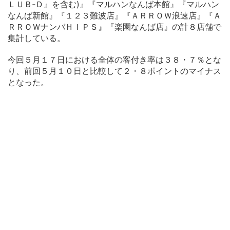
ＬＵＢ‐Ｄ』を含む)』『マルハンなんば本館』『マルハン
なんば新館』『１２３難波店』『ＡＲＲＯＷ浪速店』『Ａ
ＲＲＯＷナンバＨＩＰＳ』『楽園なんば店』の計８店舗で
集計している。
今回５月１７日における全体の客付き率は３８・７％とな
り、前回５月１０日と比較して２・８ポイントのマイナス
となった。