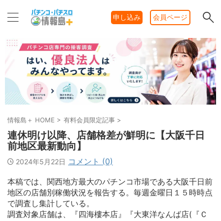
申し込み
会員ページ
情報島＋ HOME
>
有料会員限定記事
>
連休明け以降、店舗格差が鮮明に【大阪千日
前地区最新動向】
コメント (0)
2024年5月22日
本稿では、関西地方最大のパチンコ市場である大阪千日前
地区の店舗別稼働状況を報告する。毎週金曜日１５時時点
で調査し集計している。
調査対象店舗は、『四海樓本店』『大東洋なんば店(『Ｃ