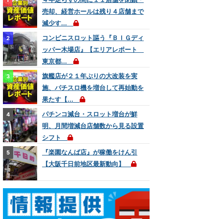
売却、経営ホールは残り４店舗まで
減少す...
コンビニスロット謳う『ＢＩＧディ
ッパー木場店』【エリアレポート
東京都...
旗艦店が２１年ぶりの大改装を実
施、パチスロ機を増台して再始動を
果たす【...
パチンコ減台・スロット増台が鮮
明、月間増減台店舗数から見る設置
シフト
『楽園なんば店』が稼働をけん引
【大阪千日前地区最新動向】