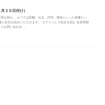
８月２０日付け）
基準は何か。 かつては距離、出玉、評判、環境といった順番だっ
後に全文お読みいただけます。 ログインして続きを読む 会員登録
お問い合わせ ...