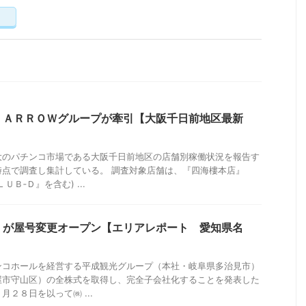
く
、ＡＲＲＯＷグループが牽引【大阪千日前地区最新
大のパチンコ市場である大阪千日前地区の店舗別稼働状況を報告す
時点で調査し集計している。 調査対象店舗は、『四海樓本店』
Ｂ‐Ｄ』を含む) ...
』が屋号変更オープン【エリアレポート 愛知県名
】
ンコホールを経営する平成観光グループ（本社・岐阜県多治見市）
屋市守山区）の全株式を取得し、完全子会社化することを発表した
２８日を以って㈱ ...