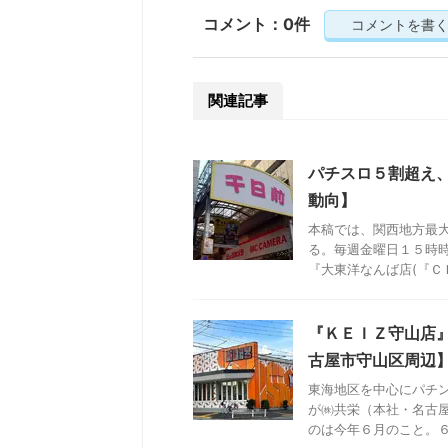
コメント：0件
コメントを書
関連記事
パチスロ５割超え
動向】
本稿では、関西地方最
る。毎週金曜日１５時
『大東洋なんば店(『ＣＬＵ
『ＫＥＩＺ守山店
古屋市守山区周辺
東海地区を中心にパチ
が㈱共栄（本社・名古
のは今年６月のこと。６月