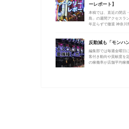
ーレポート】
本稿では、直近の閉店
島」の週間アクセスラ
年足らずで撤退 神奈川県
反動減も「モンハ
編集部では毎週金曜日
客付き動向や貢献度を
の稼働率が店舗平均稼働率