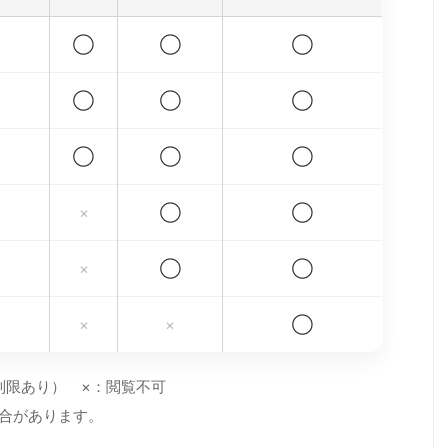
◯
◯
◯
◯
◯
◯
◯
◯
◯
×
◯
◯
×
◯
◯
×
×
◯
制限あり） ×：閲覧不可
場合があります。