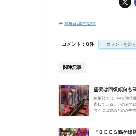
-
有料会員限定記事
コメント：0件
コメントを書
関連記事
需要は回復傾向も
編集部では、中古遊技
査している。下の表で
徐々に出始めたのか中古機
『ＢＥＥＳ鶴ケ峰