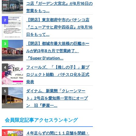
コ店『ガーデン大宮北』が8月16日の
営業をもっ...
【閉店】東京都府中市のパチンコ店
『ニューアサヒ府中四谷店』が8月16
日をもって...
【閉店】都城市最大規模の巨艦ホー
ルが約3年8カ月で営業終了、
『Super D'station...
フィールズ、「【推しの子】」新プ
ロジェクト始動 パチスロ化を正式
発表
ダイナム、新業態「クレーンマー
ト」2号店を愛知県一宮市にオープ
ン 旧『夢屋一...
会員限定記事アクセスランキング
４年足らずの間に１１店舗を閉鎖・