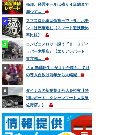
売却、経営ホールは残り４店舗まで
減少す...
スマスロ比率は低貸玉で上昇、パチ
ンコは圧縮進む【スマート遊技機比
率比較】
コンビニスロット謳う『ＢＩＧディ
ッパー木場店』【エリアレポート
東京都...
「ｅ 無職転生」が１万台超も、７月
の導入台数は前年から大幅減
ダイナムの新業態１号店を視察【特
別レポート「クレーンマート大阪泉
佐野店」】