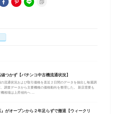
く
高値つかず【パチンコ中古機流通状況】
機の流通状況および取引価格を直近２日間のデータを抽出し毎週調
は、調査データから主要機種の価格動向を整理した。 新店需要も
相場は上昇傾向へ ...
店』がオープンから２年足らずで撤退【ウィークリ