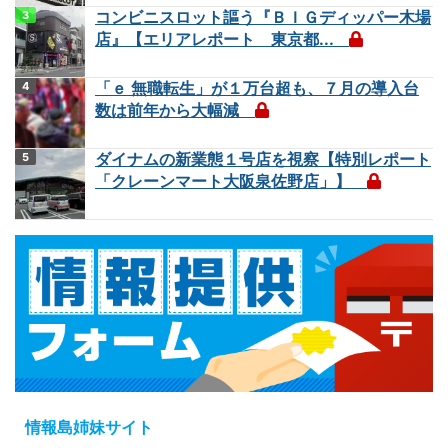
コンビニスロット謳う『ＢＩＧディッパー木場
店』【エリアレポート 東京都...
「ｅ 無職転生」が１万台超も、７月の導入台
数は前年から大幅減
ダイナムの新業態１号店を視察【特別レポート
「クレーンマート大阪泉佐野店」】
情報島姉妹サイト