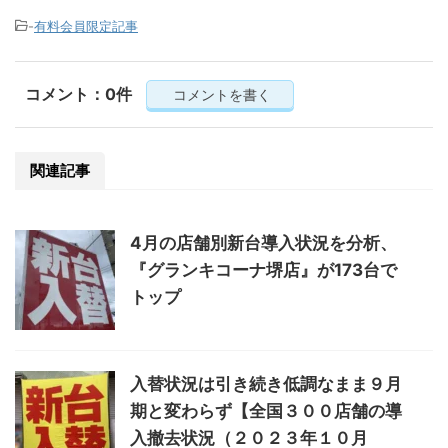
-
有料会員限定記事
コメント：0件
コメントを書く
関連記事
4月の店舗別新台導入状況を分析、
『グランキコーナ堺店』が173台で
トップ
入替状況は引き続き低調なまま９月
期と変わらず【全国３００店舗の導
入撤去状況（２０２３年１０月