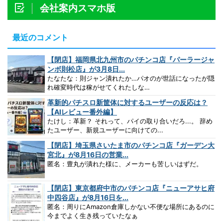
会社案内スマホ版
最近のコメント
【閉店】福岡県北九州市のパチンコ店『パーラージャ
ンボ則松店』が3月8日...
たなたな：則ジャン潰れたか…パオのが世話になったが隠
れ確変時代は稼がせてくれたしな…
革新的パチスロ新筐体に対するユーザーの反応は？
【AIレビュー番外編】
たけし：革新？ それって、パイの取り合いだろ...。 辞め
たユーザー、新規ユーザーに向けての...
【閉店】埼玉県さいたま市のパチンコ店『ガーデン大
宮北』が8月16日の営業...
匿名：豊丸が潰れた様に、メーカーも苦しいはずだ。
【閉店】東京都府中市のパチンコ店『ニューアサヒ府
中四谷店』が8月16日を...
匿名：周りにAmazon倉庫しかない不便な場所にあるのに
今までよく生き残っていたなぁ