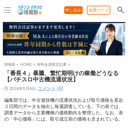
申し込み
会員ページ
情報島＋ HOME
>
有料会員限定記事
>
「番長４」暴騰、繁忙期明けの稼働どうなる
【パチスロ中古機流通状況】
コメント (0)
2024年5月9日
編集部では、中古遊技機の流通状況および取引価格を直近
２日間のデータを抽出し毎週調査している。下の表では、
調査データから主要機種の価格動向を整理した。なお、表
の「中心価格」には、取引成立前の価格も含まれている。