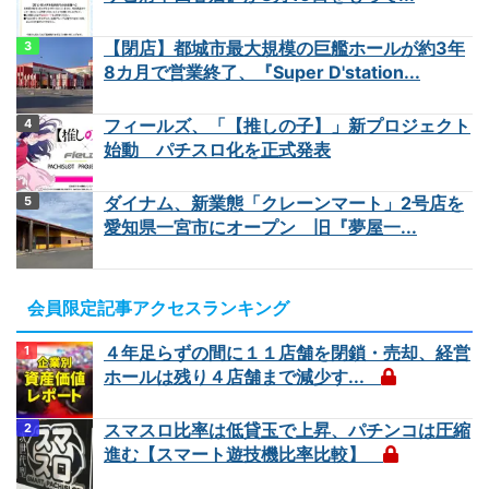
【閉店】都城市最大規模の巨艦ホールが約3年
8カ月で営業終了、『Super D'station...
フィールズ、「【推しの子】」新プロジェクト
始動 パチスロ化を正式発表
ダイナム、新業態「クレーンマート」2号店を
愛知県一宮市にオープン 旧『夢屋一...
会員限定記事アクセスランキング
４年足らずの間に１１店舗を閉鎖・売却、経営
ホールは残り４店舗まで減少す...
スマスロ比率は低貸玉で上昇、パチンコは圧縮
進む【スマート遊技機比率比較】