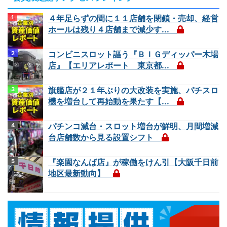
４年足らずの間に１１店舗を閉鎖・売却、経営
ホールは残り４店舗まで減少す...
コンビニスロット謳う『ＢＩＧディッパー木場
店』【エリアレポート 東京都...
旗艦店が２１年ぶりの大改装を実施、パチスロ
機を増台して再始動を果たす【...
パチンコ減台・スロット増台が鮮明、月間増減
台店舗数から見る設置シフト
『楽園なんば店』が稼働をけん引【大阪千日前
地区最新動向】