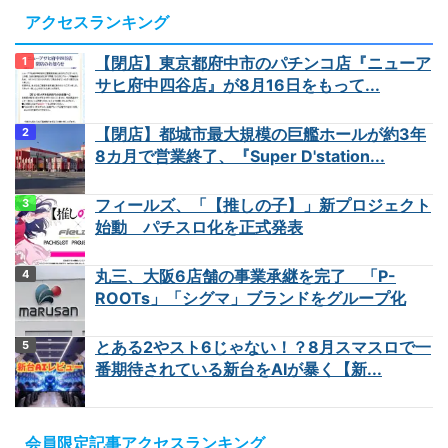
アクセスランキング
【閉店】東京都府中市のパチンコ店『ニューア
サヒ府中四谷店』が8月16日をもって...
【閉店】都城市最大規模の巨艦ホールが約3年
8カ月で営業終了、『Super D'station...
フィールズ、「【推しの子】」新プロジェクト
始動 パチスロ化を正式発表
丸三、大阪6店舗の事業承継を完了 「P-
ROOTs」「シグマ」ブランドをグループ化
とある2やスト6じゃない！？8月スマスロで一
番期待されている新台をAIが暴く【新...
会員限定記事アクセスランキング