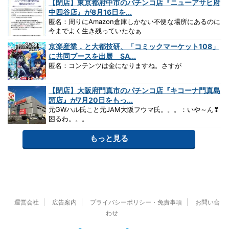
【閉店】東京都府中市のパチンコ店『ニューアサヒ府
中四谷店』が8月16日を...
匿名：周りにAmazon倉庫しかない不便な場所にあるのに
今までよく生き残っていたなぁ
京楽産業．と大都技研、「コミックマーケット108」
に共同ブースを出展 SA...
匿名：コンテンツは金になりますね。さすが
【閉店】大阪府門真市のパチンコ店『キコーナ門真島
頭店』が7月20日をもっ...
元GWハル氏こと元JAM大阪フウマ氏。。。：いや～ん❣
困るわ。。。
もっと見る
運営会社
広告案内
プライバシーポリシー・免責事項
お問い合
わせ