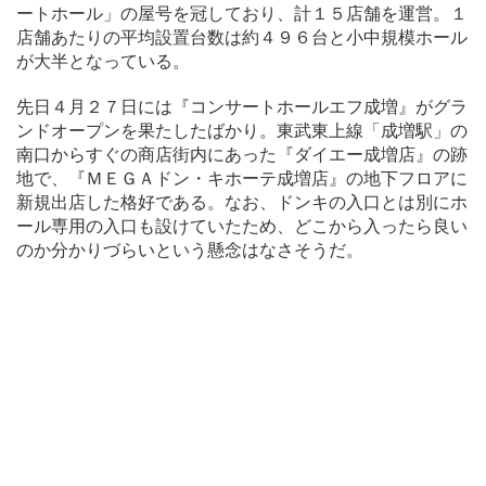
ートホール」の屋号を冠しており、計１５店舗を運営。１
店舗あたりの平均設置台数は約４９６台と小中規模ホール
が大半となっている。
先日４月２７日には『コンサートホールエフ成増』がグラ
ンドオープンを果たしたばかり。東武東上線「成増駅」の
南口からすぐの商店街内にあった『ダイエー成増店』の跡
地で、『ＭＥＧＡドン・キホーテ成増店』の地下フロアに
新規出店した格好である。なお、ドンキの入口とは別にホ
ール専用の入口も設けていたため、どこから入ったら良い
のか分かりづらいという懸念はなさそうだ。