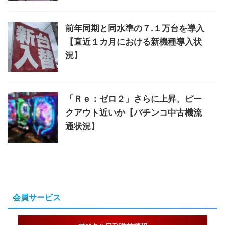
前年同期と同水準の７.１万台を導入
【直近１カ月における新機種導入状
況】
「Ｒｅ：ゼロ２」さらに上昇、ピー
クアウト近いか【パチンコ中古機流
通状況】
会員サービス