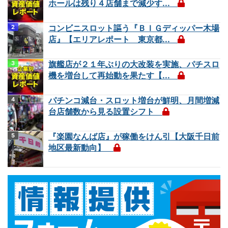
ホールは残り４店舗まで減少す...
コンビニスロット謳う『ＢＩＧディッパー木場
店』【エリアレポート 東京都...
旗艦店が２１年ぶりの大改装を実施、パチスロ
機を増台して再始動を果たす【...
パチンコ減台・スロット増台が鮮明、月間増減
台店舗数から見る設置シフト
『楽園なんば店』が稼働をけん引【大阪千日前
地区最新動向】