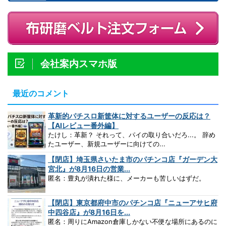
会社案内スマホ版
最近のコメント
革新的パチスロ新筐体に対するユーザーの反応は？
【AIレビュー番外編】
たけし：革新？ それって、パイの取り合いだろ...。 辞め
たユーザー、新規ユーザーに向けての...
【閉店】埼玉県さいたま市のパチンコ店『ガーデン大
宮北』が8月16日の営業...
匿名：豊丸が潰れた様に、メーカーも苦しいはずだ。
【閉店】東京都府中市のパチンコ店『ニューアサヒ府
中四谷店』が8月16日を...
匿名：周りにAmazon倉庫しかない不便な場所にあるのに