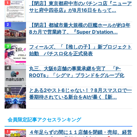
【閉店】東京都府中市のパチンコ店『ニューア
サヒ府中四谷店』が8月16日をもって...
【閉店】都城市最大規模の巨艦ホールが約3年
8カ月で営業終了、『Super D'station...
フィールズ、「【推しの子】」新プロジェクト
始動 パチスロ化を正式発表
丸三、大阪6店舗の事業承継を完了 「P-
ROOTs」「シグマ」ブランドをグループ化
とある2やスト6じゃない！？8月スマスロで一
番期待されている新台をAIが暴く【新...
会員限定記事アクセスランキング
４年足らずの間に１１店舗を閉鎖・売却、経営