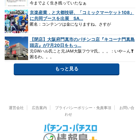
今までよく生き残っていたなぁ
京楽産業．と大都技研、「コミックマーケット108」
に共同ブースを出展 SA...
匿名：コンテンツは金になりますね。さすが
【閉店】大阪府門真市のパチンコ店『キコーナ門真島
頭店』が7月20日をもっ...
元GWハル氏こと元JAM大阪フウマ氏。。。：いや～ん❣
困るわ。。。
もっと見る
運営会社
広告案内
プライバシーポリシー・免責事項
お問い合
わせ