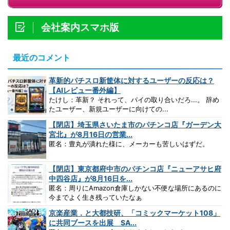
会社案内スマホ版
最近のコメント
革新的パチスロ新筐体に対するユーザーの反応は？
【AIレビュー番外編】
たけし：革新？ それって、パイの取り合いだろ...。 辞め
たユーザー、新規ユーザーに向けての...
【閉店】埼玉県さいたま市のパチンコ店『ガーデン大
宮北』が8月16日の営業...
匿名：豊丸が潰れた様に、メーカーも苦しいはずだ。
【閉店】東京都府中市のパチンコ店『ニューアサヒ府
中四谷店』が8月16日を...
匿名：周りにAmazon倉庫しかない不便な場所にあるのに
今までよく生き残っていたなぁ
京楽産業．と大都技研、「コミックマーケット108」
に共同ブースを出展 SA...