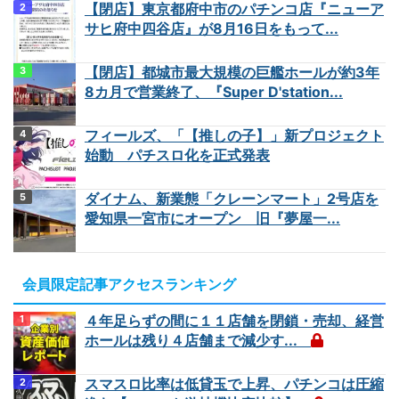
【閉店】東京都府中市のパチンコ店『ニューア
サヒ府中四谷店』が8月16日をもって...
【閉店】都城市最大規模の巨艦ホールが約3年
8カ月で営業終了、『Super D'station...
フィールズ、「【推しの子】」新プロジェクト
始動 パチスロ化を正式発表
ダイナム、新業態「クレーンマート」2号店を
愛知県一宮市にオープン 旧『夢屋一...
会員限定記事アクセスランキング
４年足らずの間に１１店舗を閉鎖・売却、経営
ホールは残り４店舗まで減少す...
スマスロ比率は低貸玉で上昇、パチンコは圧縮