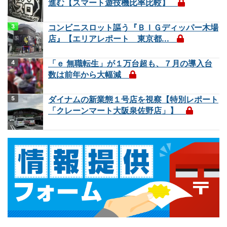
進む【スマート遊技機比率比較】
コンビニスロット謳う『ＢＩＧディッパー木場
店』【エリアレポート 東京都...
「ｅ 無職転生」が１万台超も、７月の導入台
数は前年から大幅減
ダイナムの新業態１号店を視察【特別レポート
「クレーンマート大阪泉佐野店」】