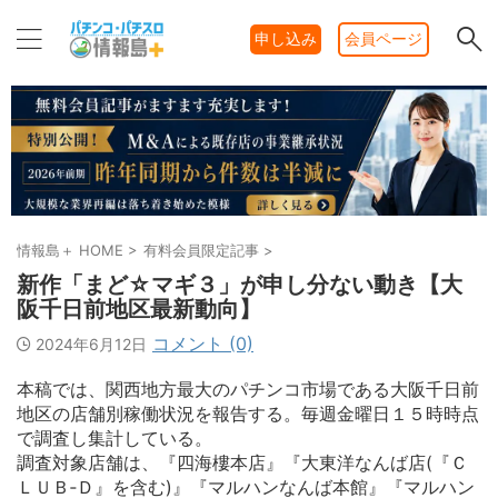
申し込み
会員ページ
情報島＋ HOME
>
有料会員限定記事
>
新作「まど☆マギ３」が申し分ない動き【大
阪千日前地区最新動向】
コメント (0)
2024年6月12日
本稿では、関西地方最大のパチンコ市場である大阪千日前
地区の店舗別稼働状況を報告する。毎週金曜日１５時時点
で調査し集計している。
調査対象店舗は、『四海樓本店』『大東洋なんば店(『Ｃ
ＬＵＢ‐Ｄ』を含む)』『マルハンなんば本館』『マルハン