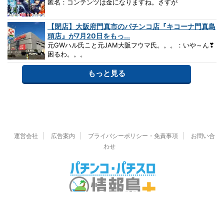
匿名：コンテンツは金になりますね。さすが
【閉店】大阪府門真市のパチンコ店『キコーナ門真島
頭店』が7月20日をもっ...
元GWハル氏こと元JAM大阪フウマ氏。。。：いや～ん❣
困るわ。。。
もっと見る
運営会社
広告案内
プライバシーポリシー・免責事項
お問い合
わせ
© 2026 パチンコ・パチスロ情報島＋