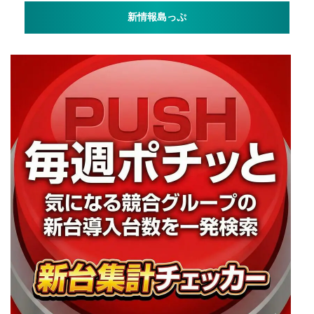
新情報島っぷ