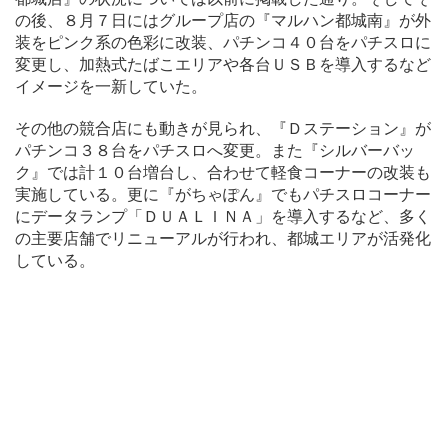
の後、８月７日にはグループ店の『マルハン都城南』が外
装をピンク系の色彩に改装、パチンコ４０台をパチスロに
変更し、加熱式たばこエリアや各台ＵＳＢを導入するなど
イメージを一新していた。
その他の競合店にも動きが見られ、『Ｄステーション』が
パチンコ３８台をパチスロへ変更。また『シルバーバッ
ク』では計１０台増台し、合わせて軽食コーナーの改装も
実施している。更に『がちゃぽん』でもパチスロコーナー
にデータランプ「ＤＵＡＬＩＮＡ」を導入するなど、多く
の主要店舗でリニューアルが行われ、都城エリアが活発化
している。