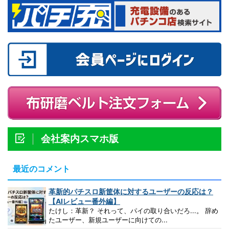
会社案内スマホ版
最近のコメント
革新的パチスロ新筐体に対するユーザーの反応は？
【AIレビュー番外編】
たけし：革新？ それって、パイの取り合いだろ...。 辞め
たユーザー、新規ユーザーに向けての...