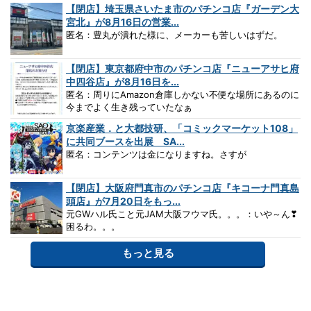
【閉店】埼玉県さいたま市のパチンコ店『ガーデン大
宮北』が8月16日の営業...
匿名：豊丸が潰れた様に、メーカーも苦しいはずだ。
【閉店】東京都府中市のパチンコ店『ニューアサヒ府
中四谷店』が8月16日を...
匿名：周りにAmazon倉庫しかない不便な場所にあるのに
今までよく生き残っていたなぁ
京楽産業．と大都技研、「コミックマーケット108」
に共同ブースを出展 SA...
匿名：コンテンツは金になりますね。さすが
【閉店】大阪府門真市のパチンコ店『キコーナ門真島
頭店』が7月20日をもっ...
元GWハル氏こと元JAM大阪フウマ氏。。。：いや～ん❣
困るわ。。。
もっと見る