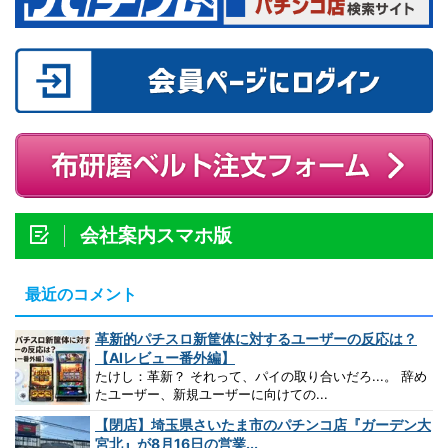
会社案内スマホ版
最近のコメント
革新的パチスロ新筐体に対するユーザーの反応は？
【AIレビュー番外編】
たけし：革新？ それって、パイの取り合いだろ...。 辞め
たユーザー、新規ユーザーに向けての...
【閉店】埼玉県さいたま市のパチンコ店『ガーデン大
宮北』が8月16日の営業...