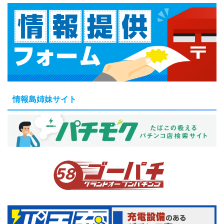
情報島姉妹サイト