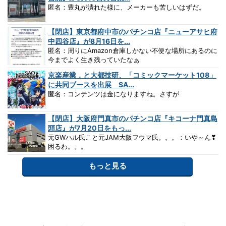
匿名：豊丸が潰れた様に、メーカーも苦しいはずだ。
【閉店】東京都府中市のパチンコ店『ニューアサヒ府
中四谷店』が8月16日を...
匿名：周りにAmazon倉庫しかない不便な場所にあるのに
今までよく生き残っていたなぁ
京楽産業．と大都技研、「コミックマーケット108」
に共同ブースを出展 SA...
匿名：コンテンツは金になりますね。さすが
【閉店】大阪府門真市のパチンコ店『キコーナ門真島
頭店』が7月20日をもっ...
元GWハル氏こと元JAM大阪フウマ氏。。。：いや～ん❣
困るわ。。。
もっと見る