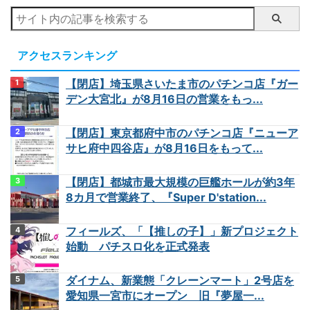
アクセスランキング
【閉店】埼玉県さいたま市のパチンコ店『ガー
デン大宮北』が8月16日の営業をもっ...
【閉店】東京都府中市のパチンコ店『ニューア
サヒ府中四谷店』が8月16日をもって...
【閉店】都城市最大規模の巨艦ホールが約3年
8カ月で営業終了、『Super D'station...
フィールズ、「【推しの子】」新プロジェクト
始動 パチスロ化を正式発表
ダイナム、新業態「クレーンマート」2号店を
愛知県一宮市にオープン 旧『夢屋一...