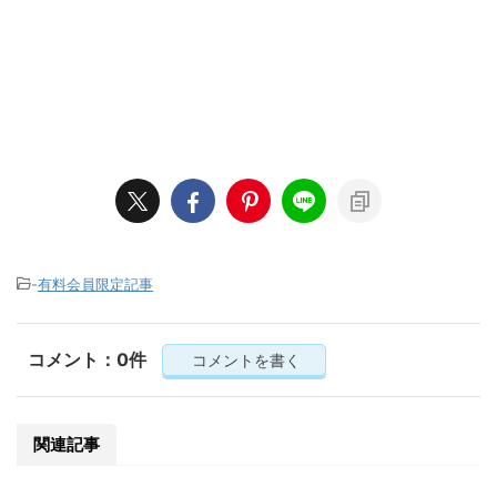
-
有料会員限定記事
コメント：0件
コメントを書く
関連記事