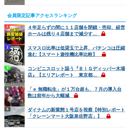
会員限定記事アクセスランキング
４年足らずの間に１１店舗を閉鎖・売却、経営
ホールは残り４店舗まで減少す...
スマスロ比率は低貸玉で上昇、パチンコは圧縮
進む【スマート遊技機比率比較】
コンビニスロット謳う『ＢＩＧディッパー木場
店』【エリアレポート 東京都...
「ｅ 無職転生」が１万台超も、７月の導入台
数は前年から大幅減
ダイナムの新業態１号店を視察【特別レポート
「クレーンマート大阪泉佐野店」】