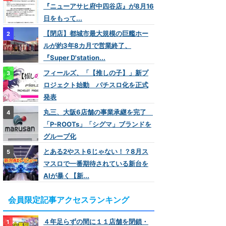
『ニューアサヒ府中四谷店』が8月16
日をもって...
【閉店】都城市最大規模の巨艦ホー
ルが約3年8カ月で営業終了、
『Super D'station...
フィールズ、「【推しの子】」新プ
ロジェクト始動 パチスロ化を正式
発表
丸三、大阪6店舗の事業承継を完了
「P-ROOTs」「シグマ」ブランドを
グループ化
とある2やスト6じゃない！？8月ス
マスロで一番期待されている新台を
AIが暴く【新...
会員限定記事アクセスランキング
４年足らずの間に１１店舗を閉鎖・