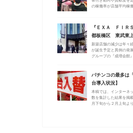
客付き動向や貢献度を
の稼働率が店舗平均稼働率
『ＥＸＡ ＦＩＲ
都板橋区 東武東
新築店舗の減少は年々
が誕生予定と異例の発
グループの『成増会館』と
パチンコの最多は
台導入状況】
本稿では、インターネ
数を集計した結果を掲
月下旬から２月上旬より導