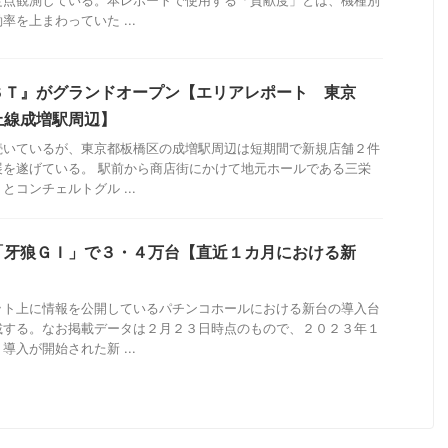
定点観測している。本レポートで使用する「貢献度」とは、機種別
を上まわっていた ...
ＳＴ』がグランドオープン【エリアレポート 東京
上線成増駅周辺】
続いているが、東京都板橋区の成増駅周辺は短期間で新規店舗２件
展を遂げている。 駅前から商店街にかけて地元ホールである三栄
コンチェルトグル ...
「牙狼ＧＩ」で３・４万台【直近１カ月における新
ット上に情報を公開しているパチンコホールにおける新台の導入台
載する。なお掲載データは２月２３日時点のもので、２０２３年１
入が開始された新 ...