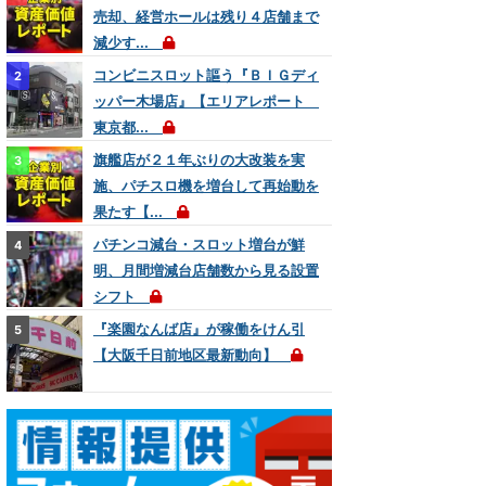
売却、経営ホールは残り４店舗まで
減少す...
コンビニスロット謳う『ＢＩＧディ
ッパー木場店』【エリアレポート
東京都...
旗艦店が２１年ぶりの大改装を実
施、パチスロ機を増台して再始動を
果たす【...
パチンコ減台・スロット増台が鮮
明、月間増減台店舗数から見る設置
シフト
『楽園なんば店』が稼働をけん引
【大阪千日前地区最新動向】