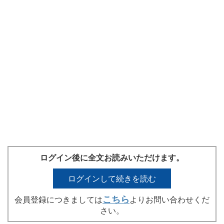
ログイン後に全文お読みいただけます。
ログインして続きを読む
こちら
会員登録につきましては
よりお問い合わせくだ
さい。