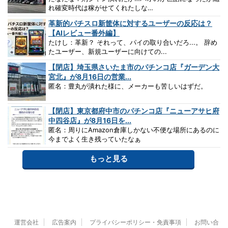
れ確変時代は稼がせてくれたしな…
革新的パチスロ新筐体に対するユーザーの反応は？
【AIレビュー番外編】
たけし：革新？ それって、パイの取り合いだろ...。 辞め
たユーザー、新規ユーザーに向けての...
【閉店】埼玉県さいたま市のパチンコ店『ガーデン大
宮北』が8月16日の営業...
匿名：豊丸が潰れた様に、メーカーも苦しいはずだ。
【閉店】東京都府中市のパチンコ店『ニューアサヒ府
中四谷店』が8月16日を...
匿名：周りにAmazon倉庫しかない不便な場所にあるのに
今までよく生き残っていたなぁ
もっと見る
運営会社
広告案内
プライバシーポリシー・免責事項
お問い合