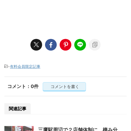
-
有料会員限定記事
コメント：0件
コメントを書く
関連記事
三鷹駅周辺で２店舗体制に、棲み分