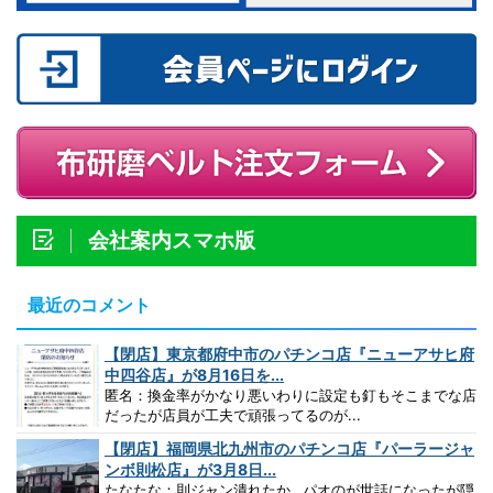
会社案内スマホ版
最近のコメント
【閉店】東京都府中市のパチンコ店『ニューアサヒ府
中四谷店』が8月16日を...
匿名：換金率がかなり悪いわりに設定も釘もそこまでな店
だったが店員が工夫で頑張ってるのが...
【閉店】福岡県北九州市のパチンコ店『パーラージャ
ンボ則松店』が3月8日...
たなたな：則ジャン潰れたか…パオのが世話になったが隠