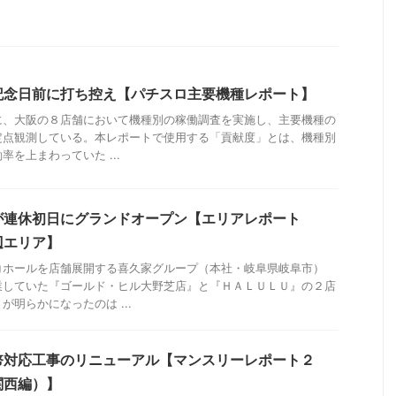
記念日前に打ち控え【パチスロ主要機種レポート】
に、大阪の８店舗において機種別の稼働調査を実施し、主要機種の
定点観測している。本レポートで使用する「貢献度」とは、機種別
を上まわっていた ...
が連休初日にグランドオープン【エリアレポート
辺エリア】
コホールを店舗展開する喜久家グループ（本社・岐阜県岐阜市）
業していた『ゴールド・ヒル大野芝店』と『ＨＡＬＵＬＵ』の２店
明らかになったのは ...
幣対応工事のリニューアル【マンスリーレポート２
関西編）】