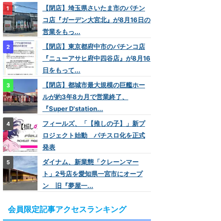
【閉店】埼玉県さいたま市のパチン
コ店『ガーデン大宮北』が8月16日の
営業をもっ...
【閉店】東京都府中市のパチンコ店
『ニューアサヒ府中四谷店』が8月16
日をもって...
【閉店】都城市最大規模の巨艦ホー
ルが約3年8カ月で営業終了、
『Super D'station...
フィールズ、「【推しの子】」新プ
ロジェクト始動 パチスロ化を正式
発表
ダイナム、新業態「クレーンマー
ト」2号店を愛知県一宮市にオープ
ン 旧『夢屋一...
会員限定記事アクセスランキング