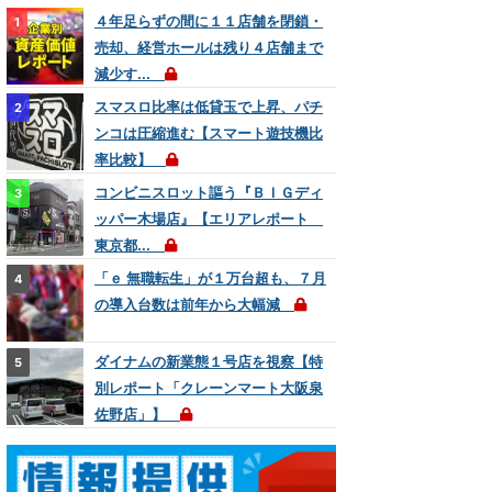
４年足らずの間に１１店舗を閉鎖・
売却、経営ホールは残り４店舗まで
減少す...
スマスロ比率は低貸玉で上昇、パチ
ンコは圧縮進む【スマート遊技機比
率比較】
コンビニスロット謳う『ＢＩＧディ
ッパー木場店』【エリアレポート
東京都...
「ｅ 無職転生」が１万台超も、７月
の導入台数は前年から大幅減
ダイナムの新業態１号店を視察【特
別レポート「クレーンマート大阪泉
佐野店」】