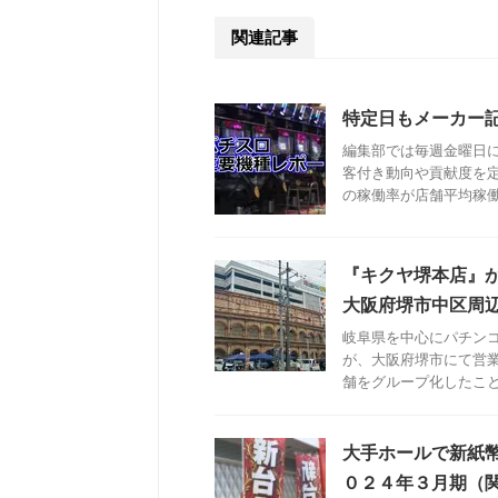
関連記事
特定日もメーカー
編集部では毎週金曜日
客付き動向や貢献度を
の稼働率が店舗平均稼働率
『キクヤ堺本店』
大阪府堺市中区周
岐阜県を中心にパチン
が、大阪府堺市にて営
舗をグループ化したことが
大手ホールで新紙
０２４年３月期（