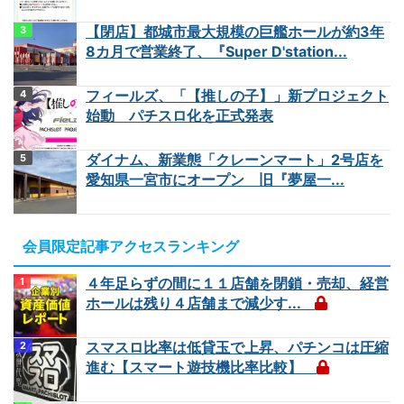
【閉店】都城市最大規模の巨艦ホールが約3年
8カ月で営業終了、『Super D'station...
フィールズ、「【推しの子】」新プロジェクト
始動 パチスロ化を正式発表
ダイナム、新業態「クレーンマート」2号店を
愛知県一宮市にオープン 旧『夢屋一...
会員限定記事アクセスランキング
４年足らずの間に１１店舗を閉鎖・売却、経営
ホールは残り４店舗まで減少す...
スマスロ比率は低貸玉で上昇、パチンコは圧縮
進む【スマート遊技機比率比較】