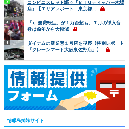
コンビニスロット謳う『ＢＩＧディッパー木場
店』【エリアレポート 東京都...
「ｅ 無職転生」が１万台超も、７月の導入台
数は前年から大幅減
ダイナムの新業態１号店を視察【特別レポート
「クレーンマート大阪泉佐野店」】
情報島姉妹サイト