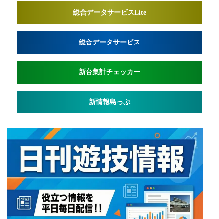
総合データサービスLite
総合データサービス
新台集計チェッカー
新情報島っぷ