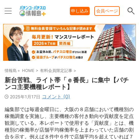
申し込み
会員ページ
情報島＋ HOME
>
有料会員限定記事
>
新台苦戦、ライト帯「ｅ番長」に集中【パチ
ンコ主要機種レポート】
コメント (0)
2025年1月17日
編集部では毎週金曜日に、大阪の８店舗において機種別の
稼働調査を実施し、主要機種の客付き動向や貢献度を定点
観測している。本レポートで使用する「貢献度」とは、機
種別の稼働率が店舗平均稼働率を上まわっていた店舗の割
合を示す。例えば８件中６件で店舗平均を超えていれば７