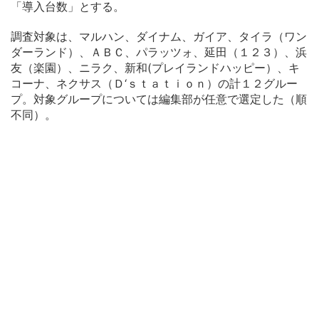
「導入台数」とする。
調査対象は、マルハン、ダイナム、ガイア、タイラ（ワン
ダーランド）、ＡＢＣ、パラッツォ、延田（１２３）、浜
友（楽園）、ニラク、新和(プレイランドハッピー）、キ
コーナ、ネクサス（Ｄ‘ｓｔａｔｉｏｎ）の計１２グルー
プ。対象グループについては編集部が任意で選定した（順
不同）。