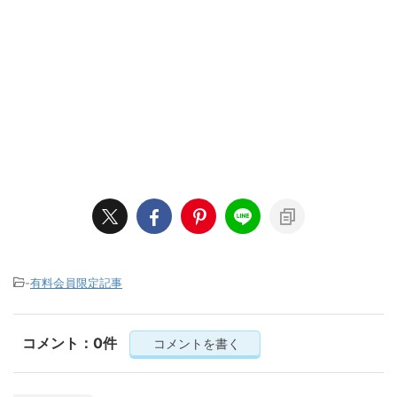
-
有料会員限定記事
コメント：0件
コメントを書く