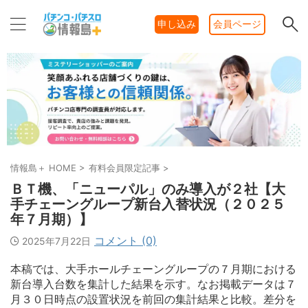
申し込み
会員ページ
情報島＋ HOME
>
有料会員限定記事
>
ＢＴ機、「ニューパル」のみ導入が２社【大
手チェーングループ新台入替状況（２０２５
年７月期）】
コメント (0)
2025年7月22日
本稿では、大手ホールチェーングループの７月期における
新台導入台数を集計した結果を示す。なお掲載データは７
月３０日時点の設置状況を前回の集計結果と比較。差分を