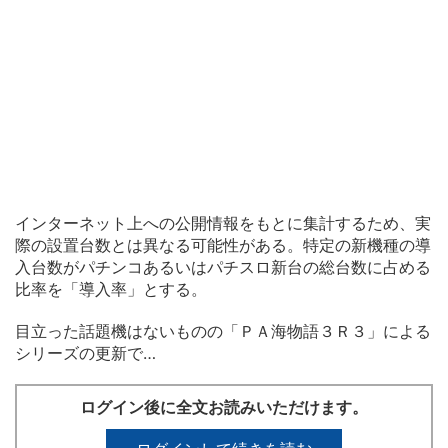
インターネット上への公開情報をもとに集計するため、実
際の設置台数とは異なる可能性がある。特定の新機種の導
入台数がパチンコあるいはパチスロ新台の総台数に占める
比率を「導入率」とする。
目立った話題機はないものの「ＰＡ海物語３Ｒ３」による
シリーズの更新で…
ログイン後に全文お読みいただけます。