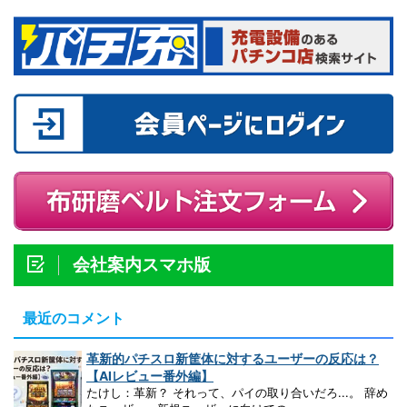
会社案内スマホ版
最近のコメント
革新的パチスロ新筐体に対するユーザーの反応は？
【AIレビュー番外編】
たけし：革新？ それって、パイの取り合いだろ...。 辞め