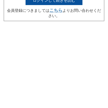
ログインして続きを読む
こちら
会員登録につきましては
よりお問い合わせくだ
さい。