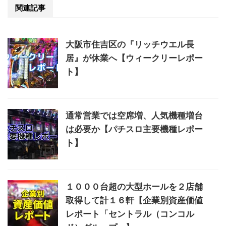
関連記事
大阪市住吉区の『リッチウエル長
居』が休業へ【ウィークリーレポー
ト】
通常営業では空席増、人気機種増台
は必要か【パチスロ主要機種レポー
ト】
１０００台超の大型ホールを２店舗
取得して計１６軒【企業別資産価値
レポート「セントラル（コンコル