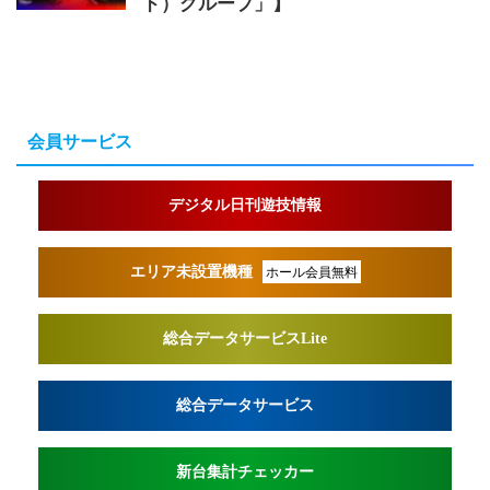
ド）グループ」】
会員サービス
デジタル日刊遊技情報
エリア未設置機種
ホール会員無料
総合データサービスLite
総合データサービス
新台集計チェッカー