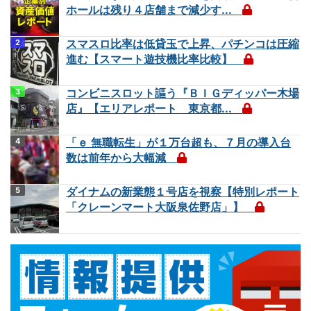
ホールは残り４店舗まで減少す...
スマスロ比率は低貸玉で上昇、パチンコは圧縮
進む【スマート遊技機比率比較】
コンビニスロット謳う『ＢＩＧディッパー木場
店』【エリアレポート 東京都...
「ｅ 無職転生」が１万台超も、７月の導入台
数は前年から大幅減
ダイナムの新業態１号店を視察【特別レポート
「クレーンマート大阪泉佐野店」】