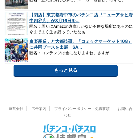
【閉店】東京都府中市のパチンコ店『ニューアサヒ府
中四谷店』が8月16日を...
匿名：周りにAmazon倉庫しかない不便な場所にあるのに
今までよく生き残っていたなぁ
京楽産業．と大都技研、「コミックマーケット108」
に共同ブースを出展 SA...
匿名：コンテンツは金になりますね。さすが
もっと見る
運営会社
広告案内
プライバシーポリシー・免責事項
お問い合
わせ