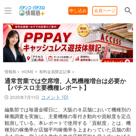
申し込み
会員ページ
情報島＋ HOME
>
有料会員限定記事
>
通常営業では空席増、人気機種増台は必要か
【パチスロ主要機種レポート】
コメント (0)
2025年7月11日
編集部では毎週金曜日に、大阪の８店舗において機種別の
稼働調査を実施し、主要機種の客付き動向や貢献度を定点
観測している。本レポートで使用する「貢献度」とは、機
種別の稼働率が店舗平均稼働率を上まわっていた店舗の割