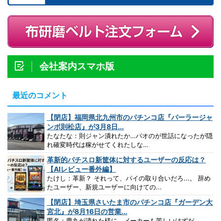
会社案内スマホ版
最近のコメント
【閉店】福岡県北九州市のパチンコ店『パーラージャ
ンボ則松店』が3月8日...
たなたな：則ジャン潰れたか…パオのが世話になったが隠
れ確変時代は稼がせてくれたしな…
革新的パチスロ新筐体に対するユーザーの反応は？
【AIレビュー番外編】
たけし：革新？ それって、パイの取り合いだろ...。 辞め
たユーザー、新規ユーザーに向けての...
【閉店】埼玉県さいたま市のパチンコ店『ガーデン大
宮北』が8月16日の営業...
匿名：豊丸が潰れた様に、メーカーも苦しいはずだ。