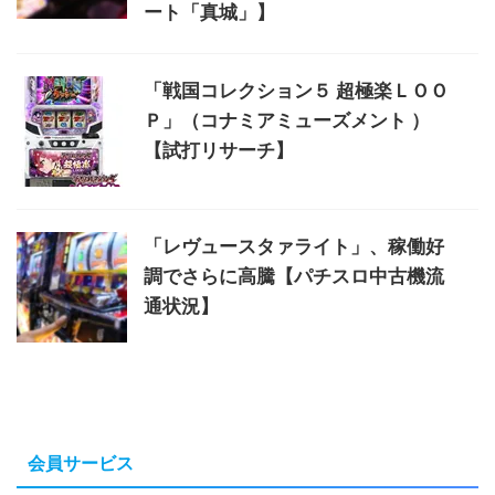
ート「真城」】
「戦国コレクション５ 超極楽ＬＯＯ
Ｐ」（コナミアミューズメント ）
【試打リサーチ】
「レヴュースタァライト」、稼働好
調でさらに高騰【パチスロ中古機流
通状況】
会員サービス