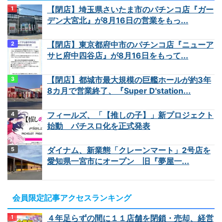
【閉店】埼玉県さいたま市のパチンコ店『ガー
デン大宮北』が8月16日の営業をもっ...
【閉店】東京都府中市のパチンコ店『ニューア
サヒ府中四谷店』が8月16日をもって...
【閉店】都城市最大規模の巨艦ホールが約3年
8カ月で営業終了、『Super D'station...
フィールズ、「【推しの子】」新プロジェクト
始動 パチスロ化を正式発表
ダイナム、新業態「クレーンマート」2号店を
愛知県一宮市にオープン 旧『夢屋一...
会員限定記事アクセスランキング
４年足らずの間に１１店舗を閉鎖・売却、経営